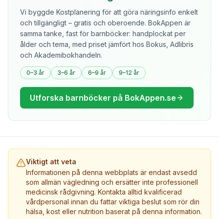
Vi byggde Kostplanering för att göra näringsinfo enkelt
och tillgängligt – gratis och oberoende. BokAppen är
samma tanke, fast för barnböcker: handplockat per
ålder och tema, med priset jämfört hos Bokus, Adlibris
och Akademibokhandeln.
0–3 år
3–6 år
6–9 år
9–12 år
Utforska barnböcker på BokAppen.se
Viktigt att veta
Informationen på denna webbplats är endast avsedd
som allmän vägledning och ersätter inte professionell
medicinsk rådgivning. Kontakta alltid kvalificerad
vårdpersonal innan du fattar viktiga beslut som rör din
hälsa, kost eller nutrition baserat på denna information.