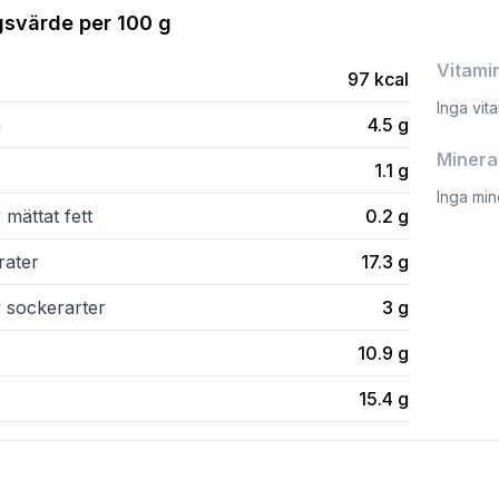
gsvärde per
100 g
Vitami
97
kcal
Inga vit
n
4.5
g
Minera
1.1
g
Inga min
 mättat fett
0.2
g
rater
17.3
g
v sockerarter
3
g
10.9
g
15.4
g