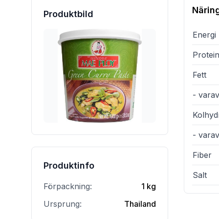
Närin
Produktbild
Energi
Protei
Fett
- varav
Kolhyd
- vara
Fiber
Produktinfo
Salt
Förpackning:
1 kg
Ursprung:
Thailand