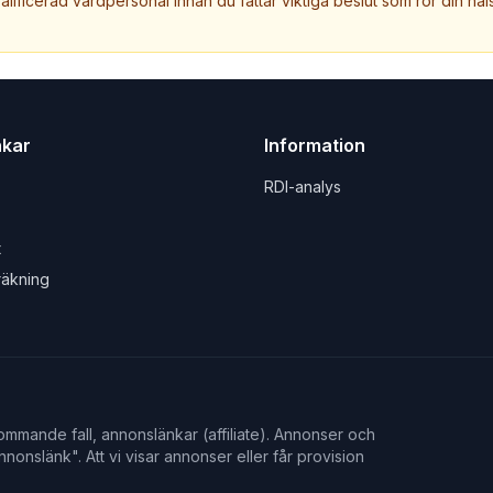
valificerad vårdpersonal innan du fattar viktiga beslut som rör din häls
nkar
Information
RDI-analys
t
räkning
mmande fall, annonslänkar (affiliate). Annonser och
nonslänk". Att vi visar annonser eller får provision