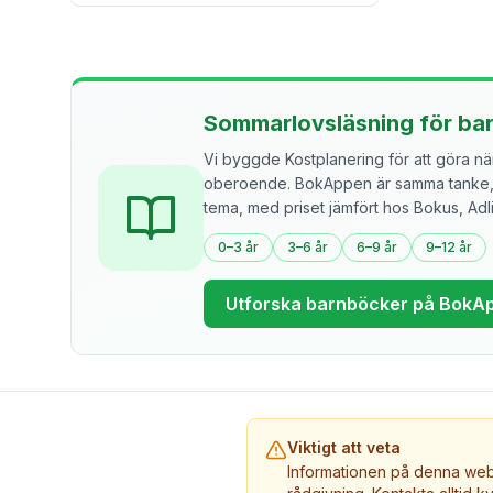
Sommarlovsläsning för ba
Vi byggde Kostplanering för att göra näri
oberoende. BokAppen är samma tanke, f
tema, med priset jämfört hos Bokus, Ad
0–3 år
3–6 år
6–9 år
9–12 år
Utforska barnböcker på BokA
Viktigt att veta
Informationen på denna webb