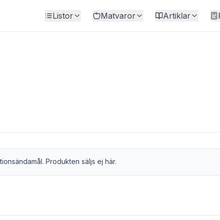
Listor
Matvaror
Artiklar
tionsändamål. Produkten säljs ej här.