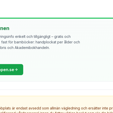
rnen
ngsinfo enkelt och tillgängligt – gratis och
ast för barnböcker: handplockat per ålder och
libris och Akademibokhandeln.
ppen.se
plats är endast avsedd som allmän vägledning och ersätter inte pr