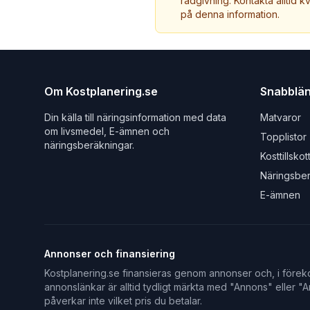
rådgivning. Kontakta alltid k
på denna information.
Om Kostplanering.se
Snabblä
Din källa till näringsinformation med data
Matvaror
om livsmedel, E-ämnen och
Topplistor
näringsberäkningar.
Kosttillskot
Näringsbe
E-ämnen
Annonser och finansiering
Kostplanering.se finansieras genom annonser och, i föreko
annonslänkar är alltid tydligt märkta med "Annons" eller "An
påverkar inte vilket pris du betalar.