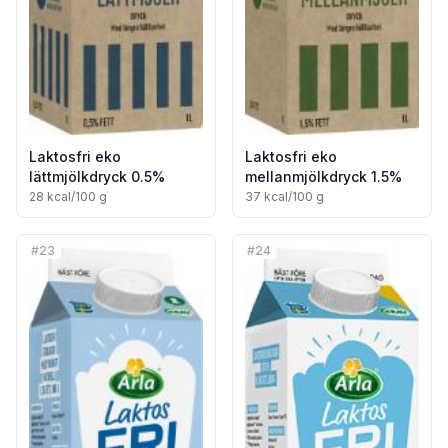
Laktosfri eko
Laktosfri eko
lättmjölkdryck 0.5%
mellanmjölkdryck 1.5%
28
kcal/100 g
37
kcal/100 g
#
23
#
24