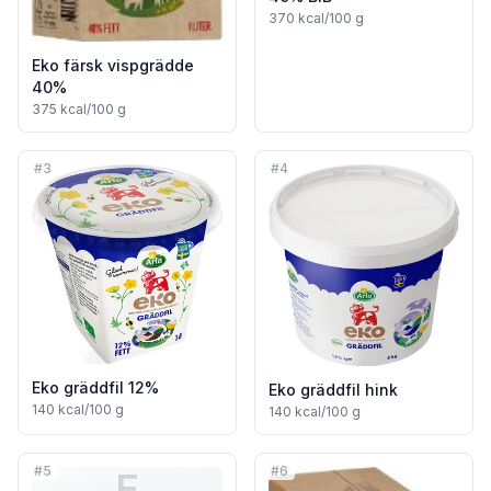
370
kcal/100 g
Eko färsk vispgrädde
40%
375
kcal/100 g
#
3
#
4
Eko gräddfil 12%
Eko gräddfil hink
140
kcal/100 g
140
kcal/100 g
#
5
#
6
E