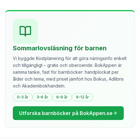
Sommarlovsläsning för barnen
Vi byggde Kostplanering för att göra näringsinfo enkelt
och tillgängligt – gratis och oberoende. BokAppen är
samma tanke, fast för barnböcker: handplockat per
ålder och tema, med priset jämfört hos Bokus, Adlibris
och Akademibokhandeln.
0–3 år
3–6 år
6–9 år
9–12 år
Utforska barnböcker på BokAppen.se