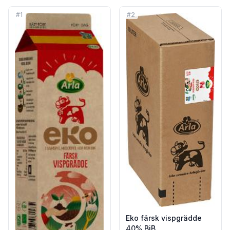
#
1
#
2
Eko färsk vispgrädde
40% BiB