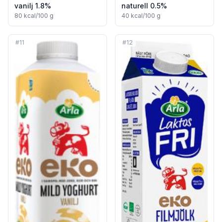
vanilj 1.8%
naturell 0.5%
80
kcal/100 g
40
kcal/100 g
#
11
#
12