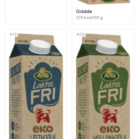
Grädde
375
kcal/100 g
#
21
#
22