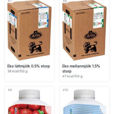
#
7
#
8
Eko lättmjölk 0.5% storp
Eko mellanmjölk 1.5%
storp
38
kcal/100 g
47
kcal/100 g
#
9
#
10