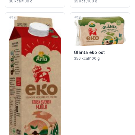
38
kcal/100 g
35
kcal/100 g
#
17
#
18
Glänta eko ost
356
kcal/100 g