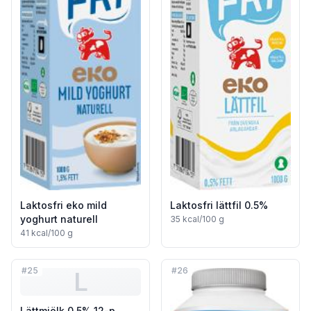
Laktosfri eko mild
Laktosfri lättfil 0.5%
yoghurt naturell
35
kcal/100 g
41
kcal/100 g
#
25
#
26
L
Lättmjölk 0.5% 12-p