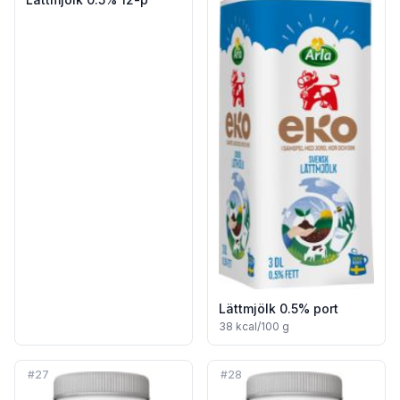
Lättmjölk 0.5% port
38
kcal/100 g
#
27
#
28