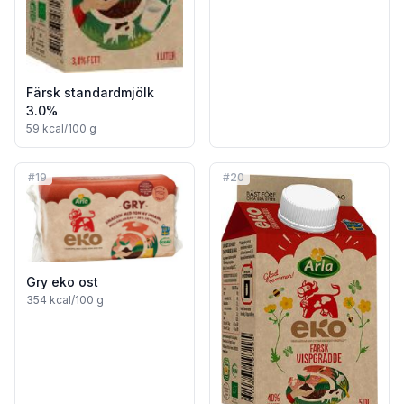
Färsk standardmjölk
3.0%
59
kcal/100 g
#
19
#
20
Gry eko ost
354
kcal/100 g