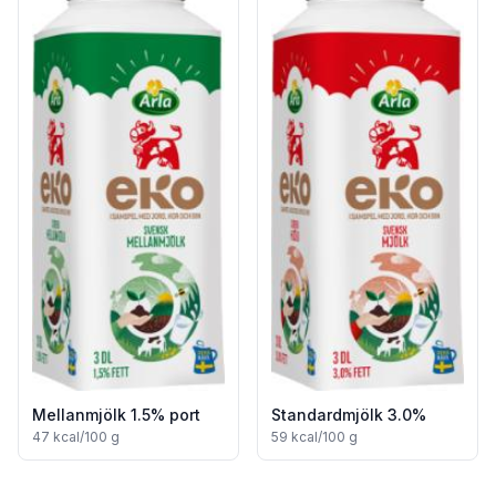
Mellanmjölk 1.5% port
Standardmjölk 3.0%
47
kcal/100 g
59
kcal/100 g