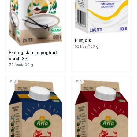
Filmjölk
52
kcal/100 g
Ekologisk mild yoghurt
vanilj 2%
70
kcal/100 g
#
13
#
14