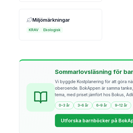
Miljömärkningar
KRAV
Ekologisk
Sommarlovsläsning för ba
Vi byggde Kostplanering för att göra näri
oberoende. BokAppen är samma tanke, f
tema, med priset jämfört hos Bokus, Ad
0–3 år
3–6 år
6–9 år
9–12 år
Utforska barnböcker på BokA