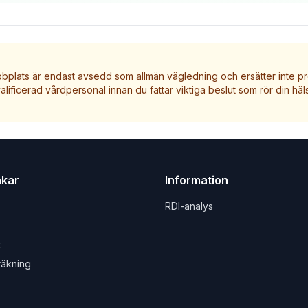
plats är endast avsedd som allmän vägledning och ersätter inte pr
valificerad vårdpersonal innan du fattar viktiga beslut som rör din häls
nkar
Information
RDI-analys
t
räkning