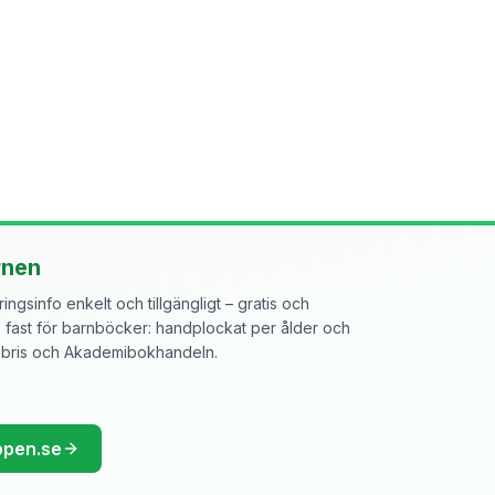
rnen
ngsinfo enkelt och tillgängligt – gratis och
ast för barnböcker: handplockat per ålder och
libris och Akademibokhandeln.
ppen.se