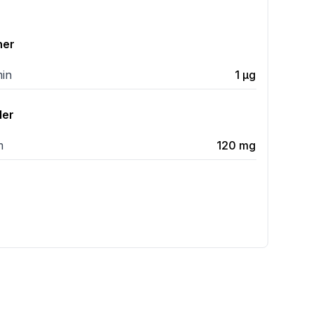
ner
min
1
µg
ler
m
120
mg