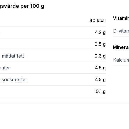
gsvärde per
100 g
Vitami
40
kcal
D-vita
n
4.2
g
0.5
g
Minera
 mättat fett
0.3
g
Kalciu
rater
4.5
g
v sockerarter
4.5
g
0.1
g