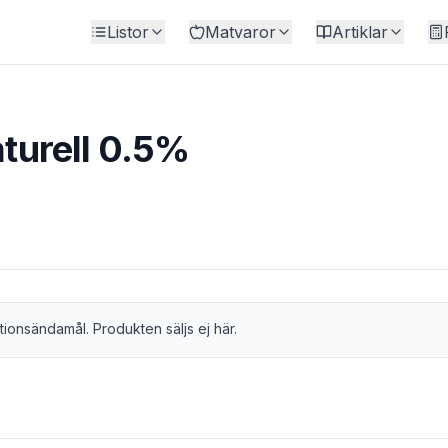
Listor
Matvaror
Artiklar
aturell 0.5%
tionsändamål. Produkten säljs ej här.