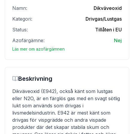
Namn:
Dikväveoxid
Kategori:
Drivgas/Lustgas
Status:
Tillåten i EU
Azofärgämne:
Nej
Läs mer om azofärgämnen
Beskrivning
Dikväveoxid (E942), också känt som lustgas
eller N2O, är en färglös gas med en svagt sötlig
lukt som används som drivgas i
livsmedelsindustrin. E942 är mest känt som
drivgas för vispgrädde och andra vispade
produkter där det skapar stabila skum och