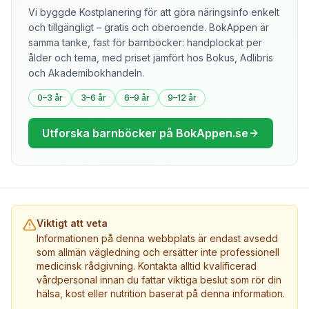
Vi byggde Kostplanering för att göra näringsinfo enkelt
och tillgängligt – gratis och oberoende. BokAppen är
samma tanke, fast för barnböcker: handplockat per
ålder och tema, med priset jämfört hos Bokus, Adlibris
och Akademibokhandeln.
0–3 år
3–6 år
6–9 år
9–12 år
Utforska barnböcker på BokAppen.se
Viktigt att veta
Informationen på denna webbplats är endast avsedd
som allmän vägledning och ersätter inte professionell
medicinsk rådgivning. Kontakta alltid kvalificerad
vårdpersonal innan du fattar viktiga beslut som rör din
hälsa, kost eller nutrition baserat på denna information.