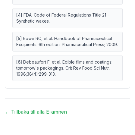
[
4
]
FDA. Code of Federal Regulations Title 21 -
Synthetic waxes.
[
5
]
Rowe RC, et al. Handbook of Pharmaceutical
Excipients. 6th edition. Pharmaceutical Press; 2009.
[
6
]
Debeaufort F, et al. Edible films and coatings:
tomorrow's packagings. Crit Rev Food Sci Nutr.
1998;38(4):299-313.
← Tillbaka till alla E-ämnen