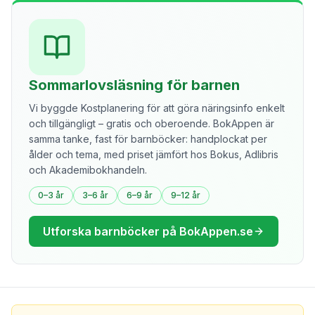
Sommarlovsläsning för barnen
Vi byggde Kostplanering för att göra näringsinfo enkelt
och tillgängligt – gratis och oberoende. BokAppen är
samma tanke, fast för barnböcker: handplockat per
ålder och tema, med priset jämfört hos Bokus, Adlibris
och Akademibokhandeln.
0–3 år
3–6 år
6–9 år
9–12 år
Utforska barnböcker på BokAppen.se