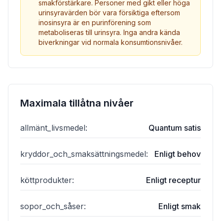
smakförstärkare. Personer med gikt eller höga
urinsyravärden bör vara försiktiga eftersom
inosinsyra är en purinförening som
metaboliseras till urinsyra. Inga andra kända
biverkningar vid normala konsumtionsnivåer.
Maximala tillåtna nivåer
allmänt_livsmedel
:
Quantum satis
kryddor_och_smaksättningsmedel
:
Enligt behov
köttprodukter
:
Enligt receptur
sopor_och_såser
:
Enligt smak