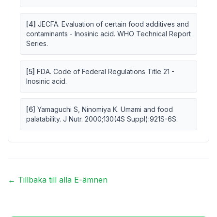
[
4
]
JECFA. Evaluation of certain food additives and
contaminants - Inosinic acid. WHO Technical Report
Series.
[
5
]
FDA. Code of Federal Regulations Title 21 -
Inosinic acid.
[
6
]
Yamaguchi S, Ninomiya K. Umami and food
palatability. J Nutr. 2000;130(4S Suppl):921S-6S.
← Tillbaka till alla E-ämnen