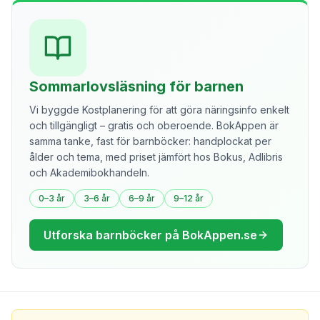
Sommarlovsläsning för barnen
Vi byggde Kostplanering för att göra näringsinfo enkelt
och tillgängligt – gratis och oberoende. BokAppen är
samma tanke, fast för barnböcker: handplockat per
ålder och tema, med priset jämfört hos Bokus, Adlibris
och Akademibokhandeln.
0–3 år
3–6 år
6–9 år
9–12 år
Utforska barnböcker på BokAppen.se