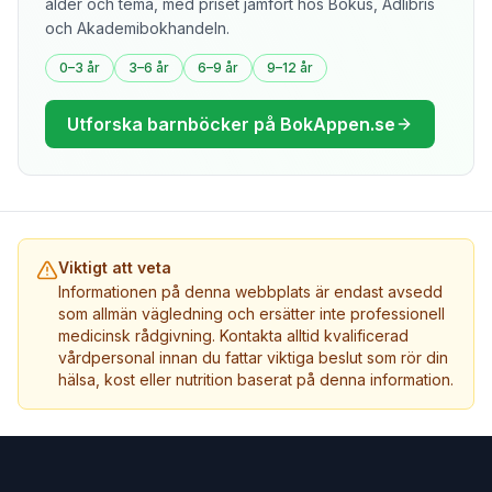
ålder och tema, med priset jämfört hos Bokus, Adlibris
och Akademibokhandeln.
0–3 år
3–6 år
6–9 år
9–12 år
Utforska barnböcker på BokAppen.se
Viktigt att veta
Informationen på denna webbplats är endast avsedd
som allmän vägledning och ersätter inte professionell
medicinsk rådgivning. Kontakta alltid kvalificerad
vårdpersonal innan du fattar viktiga beslut som rör din
hälsa, kost eller nutrition baserat på denna information.