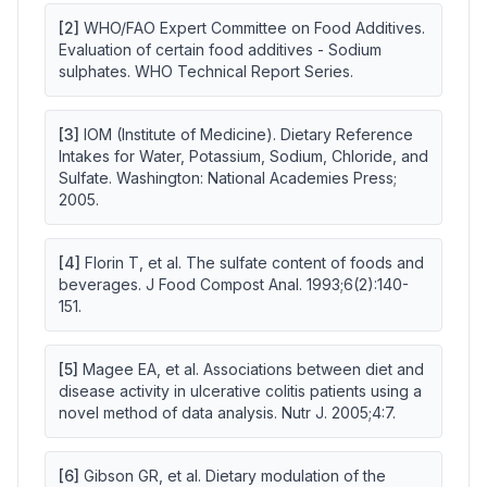
[
2
]
WHO/FAO Expert Committee on Food Additives.
Evaluation of certain food additives - Sodium
sulphates. WHO Technical Report Series.
[
3
]
IOM (Institute of Medicine). Dietary Reference
Intakes for Water, Potassium, Sodium, Chloride, and
Sulfate. Washington: National Academies Press;
2005.
[
4
]
Florin T, et al. The sulfate content of foods and
beverages. J Food Compost Anal. 1993;6(2):140-
151.
[
5
]
Magee EA, et al. Associations between diet and
disease activity in ulcerative colitis patients using a
novel method of data analysis. Nutr J. 2005;4:7.
[
6
]
Gibson GR, et al. Dietary modulation of the