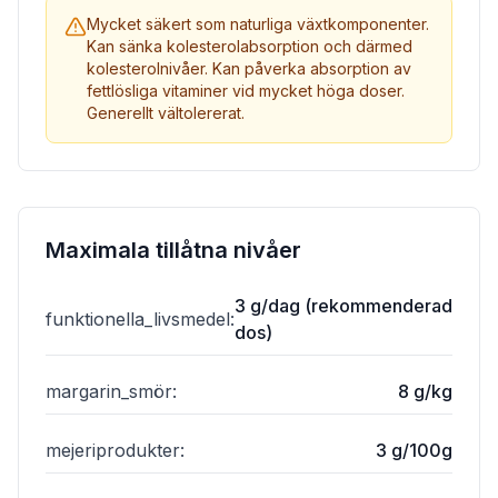
Mycket säkert som naturliga växtkomponenter.
Kan sänka kolesterolabsorption och därmed
kolesterolnivåer. Kan påverka absorption av
fettlösliga vitaminer vid mycket höga doser.
Generellt vältolererat.
Maximala tillåtna nivåer
3 g/dag (rekommenderad
funktionella_livsmedel
:
dos)
margarin_smör
:
8 g/kg
mejeriprodukter
:
3 g/100g