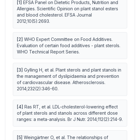
[
1
]
EFSA Panel on Dietetic Products, Nutrition and
Allergies. Scientific Opinion on plant stanol esters
and blood cholesterol. EFSA Journal
2012;10(5):2693.
[
2
]
WHO Expert Committee on Food Additives.
Evaluation of certain food additives - plant sterols.
WHO Technical Report Series.
[
3
]
Gylling H, et al. Plant sterols and plant stanols in
the management of dyslipidaemia and prevention
of cardiovascular disease. Atherosclerosis.
2014;232(2):346-60.
[
4
]
Ras RT, et al. LDL-cholesterol-lowering effect
of plant sterols and stanols across different dose
ranges: a meta-analysis. Br J Nutr. 2014;112(2):214-9.
[
5
]
Weingärtner O, et al. The relationships of