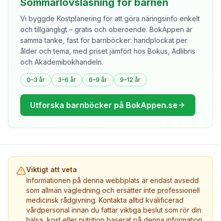
Sommarlovsläsning för barnen
Vi byggde Kostplanering för att göra näringsinfo enkelt
och tillgängligt – gratis och oberoende. BokAppen är
samma tanke, fast för barnböcker: handplockat per
ålder och tema, med priset jämfört hos Bokus, Adlibris
och Akademibokhandeln.
0–3 år
3–6 år
6–9 år
9–12 år
Utforska barnböcker på BokAppen.se
Viktigt att veta
Informationen på denna webbplats är endast avsedd
som allmän vägledning och ersätter inte professionell
medicinsk rådgivning. Kontakta alltid kvalificerad
vårdpersonal innan du fattar viktiga beslut som rör din
hälsa, kost eller nutrition baserat på denna information.