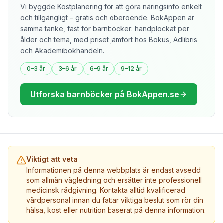
Vi byggde Kostplanering för att göra näringsinfo enkelt
och tillgängligt – gratis och oberoende. BokAppen är
samma tanke, fast för barnböcker: handplockat per
ålder och tema, med priset jämfört hos Bokus, Adlibris
och Akademibokhandeln.
0–3 år
3–6 år
6–9 år
9–12 år
Utforska barnböcker på BokAppen.se
Viktigt att veta
Informationen på denna webbplats är endast avsedd
som allmän vägledning och ersätter inte professionell
medicinsk rådgivning. Kontakta alltid kvalificerad
vårdpersonal innan du fattar viktiga beslut som rör din
hälsa, kost eller nutrition baserat på denna information.