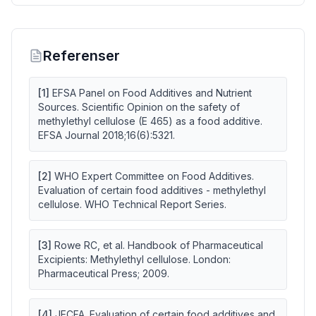
Referenser
[
1
]
EFSA Panel on Food Additives and Nutrient
Sources. Scientific Opinion on the safety of
methylethyl cellulose (E 465) as a food additive.
EFSA Journal 2018;16(6):5321.
[
2
]
WHO Expert Committee on Food Additives.
Evaluation of certain food additives - methylethyl
cellulose. WHO Technical Report Series.
[
3
]
Rowe RC, et al. Handbook of Pharmaceutical
Excipients: Methylethyl cellulose. London:
Pharmaceutical Press; 2009.
[
4
]
JECFA. Evaluation of certain food additives and