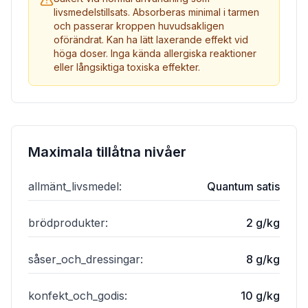
livsmedelstillsats. Absorberas minimal i tarmen
och passerar kroppen huvudsakligen
oförändrat. Kan ha lätt laxerande effekt vid
höga doser. Inga kända allergiska reaktioner
eller långsiktiga toxiska effekter.
Maximala tillåtna nivåer
allmänt_livsmedel
:
Quantum satis
brödprodukter
:
2 g/kg
såser_och_dressingar
:
8 g/kg
konfekt_och_godis
:
10 g/kg