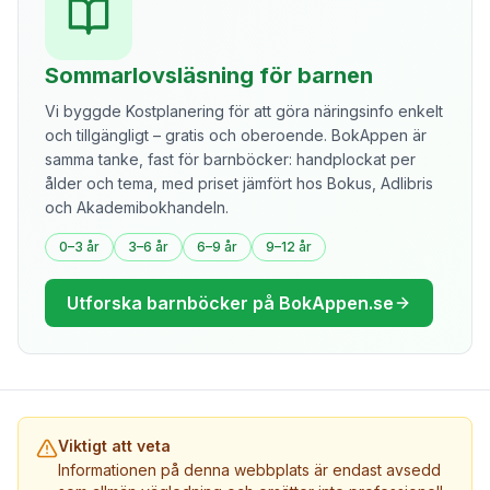
Sommarlovsläsning för barnen
Vi byggde Kostplanering för att göra näringsinfo enkelt
och tillgängligt – gratis och oberoende. BokAppen är
samma tanke, fast för barnböcker: handplockat per
ålder och tema, med priset jämfört hos Bokus, Adlibris
och Akademibokhandeln.
0–3 år
3–6 år
6–9 år
9–12 år
Utforska barnböcker på BokAppen.se
Viktigt att veta
Informationen på denna webbplats är endast avsedd