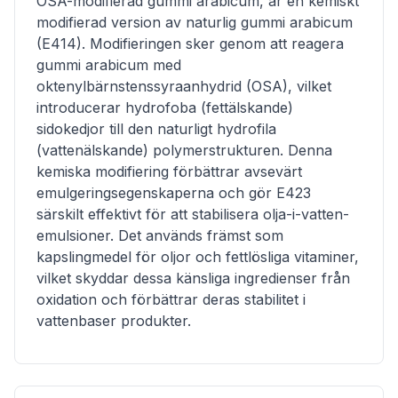
OSA-modifierad gummi arabicum, är en kemiskt
modifierad version av naturlig gummi arabicum
(E414). Modifieringen sker genom att reagera
gummi arabicum med
oktenylbärnstenssyraanhydrid (OSA), vilket
introducerar hydrofoba (fettälskande)
sidokedjor till den naturligt hydrofila
(vattenälskande) polymerstrukturen. Denna
kemiska modifiering förbättrar avsevärt
emulgeringsegenskaperna och gör E423
särskilt effektivt för att stabilisera olja-i-vatten-
emulsioner. Det används främst som
kapslingmedel för oljor och fettlösliga vitaminer,
vilket skyddar dessa känsliga ingredienser från
oxidation och förbättrar deras stabilitet i
vattenbaser produkter.