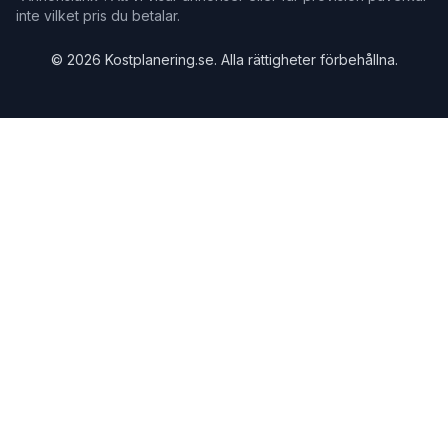
inte vilket pris du betalar.
©
2026
Kostplanering.se. Alla rättigheter förbehållna.