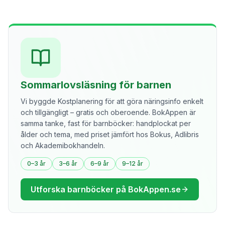
Sommarlovsläsning för barnen
Vi byggde Kostplanering för att göra näringsinfo enkelt
och tillgängligt – gratis och oberoende. BokAppen är
samma tanke, fast för barnböcker: handplockat per
ålder och tema, med priset jämfört hos Bokus, Adlibris
och Akademibokhandeln.
0–3 år
3–6 år
6–9 år
9–12 år
Utforska barnböcker på BokAppen.se