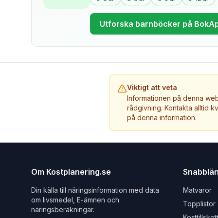
Utforska barnböcker på BokA
Viktigt att veta
Informationen på denna webb
rådgivning. Kontakta alltid k
på denna information.
Om Kostplanering.se
Snabblä
Din källa till näringsinformation med data
Matvaror
om livsmedel, E-ämnen och
Topplistor
näringsberäkningar.
Kosttillskot