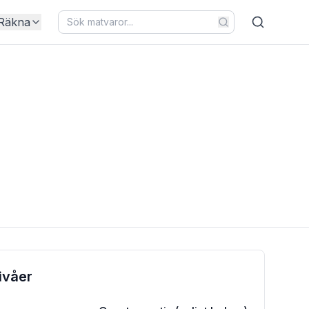
Räkna
ivåer