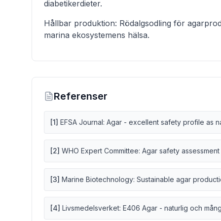
diabetikerdieter.
Hållbar produktion: Rödalgsodling för agarproduk
marina ekosystemens hälsa.
Referenser
[
1
]
EFSA Journal: Agar - excellent safety profile as n
[
2
]
WHO Expert Committee: Agar safety assessment
[
3
]
Marine Biotechnology: Sustainable agar produc
[
4
]
Livsmedelsverket: E406 Agar - naturlig och mång