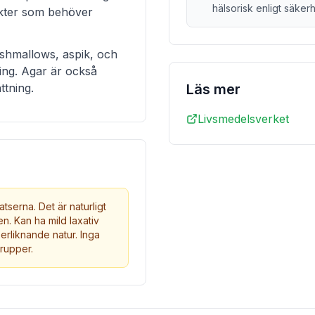
hälsorisk enligt säke
ukter som behöver
rshmallows, aspik, och
ling. Agar är också
ttning.
Läs mer
Livsmedelsverket
tserna. Det är naturligt
n. Kan ha mild laxativ
erliknande natur. Inga
grupper.