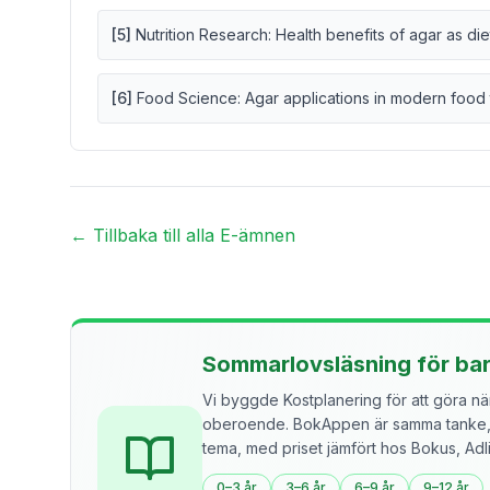
[
5
]
Nutrition Research: Health benefits of agar as die
[
6
]
Food Science: Agar applications in modern food
← Tillbaka till alla E-ämnen
Sommarlovsläsning för ba
Vi byggde Kostplanering för att göra näri
oberoende. BokAppen är samma tanke, f
tema, med priset jämfört hos Bokus, Ad
0–3 år
3–6 år
6–9 år
9–12 år