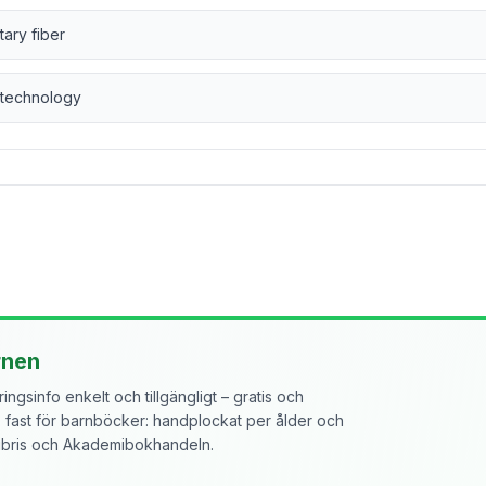
tary fiber
 technology
rnen
ngsinfo enkelt och tillgängligt – gratis och
ast för barnböcker: handplockat per ålder och
libris och Akademibokhandeln.