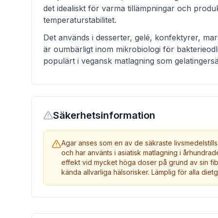
det idealiskt för varma tillämpningar och prod
temperaturstabilitet.
Det används i desserter, gelé, konfektyrer, ma
är oumbärligt inom mikrobiologi för bakterieod
populärt i vegansk matlagning som gelatingersä
Säkerhetsinformation
Agar anses som en av de säkraste livsmedelstillsa
och har använts i asiatisk matlagning i århundrade
effekt vid mycket höga doser på grund av sin fib
kända allvarliga hälsorisker. Lämplig för alla diet