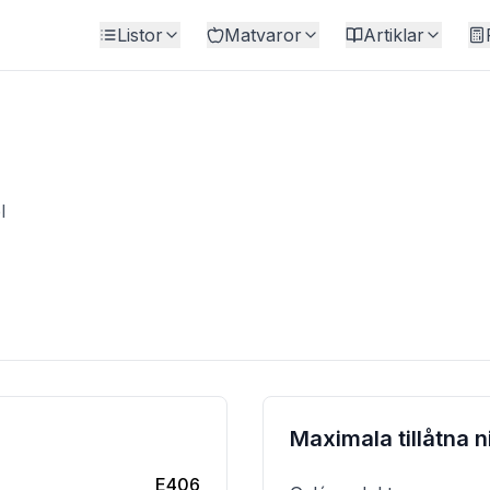
Listor
Matvaror
Artiklar
l
Maximala tillåtna n
E406