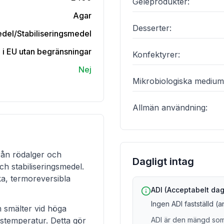
Geléprodukter
:
Agar
Desserter
:
del/Stabiliseringsmedel
n i EU utan begränsningar
Konfektyrer
:
Nej
Mikrobiologiska medium
Allmän användning
:
rån rödalger och
Dagligt intag
h stabiliseringsmedel.
ka, termoreversibla
ADI (Acceptabelt dagl
Ingen ADI fastställd (
m smälter vid höga
stemperatur. Detta gör
ADI är den mängd som