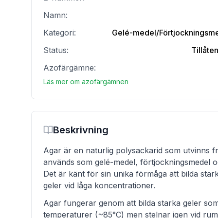
Namn:
Kategori:
Gelé-medel/Förtjockningsme
Status:
Tillåte
Azofärgämne:
Läs mer om azofärgämnen
Beskrivning
Agar är en naturlig polysackarid som utvinns f
används som gelé-medel, förtjockningsmedel oc
Det är känt för sin unika förmåga att bilda star
geler vid låga koncentrationer.
Agar fungerar genom att bilda starka geler so
temperaturer (~85°C) men stelnar igen vid rum