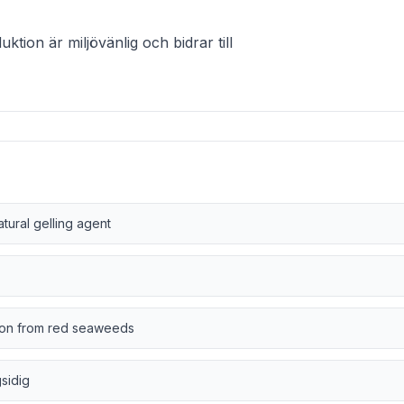
tion är miljövänlig och bidrar till
atural gelling agent
tion from red seaweeds
sidig