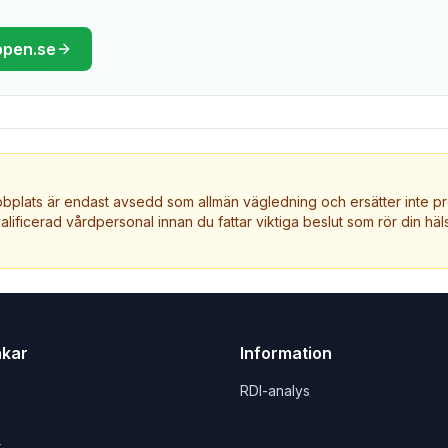
ppen.se
plats är endast avsedd som allmän vägledning och ersätter inte pr
valificerad vårdpersonal innan du fattar viktiga beslut som rör din häls
nkar
Information
RDI-analys
t