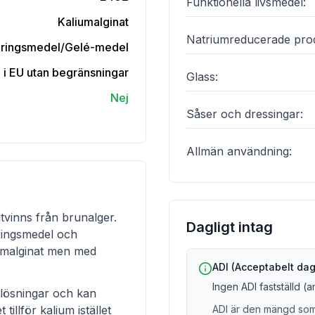
Funktionella livsmedel
:
Kaliumalginat
Natriumreducerade pro
seringsmedel/Gelé-medel
n i EU utan begränsningar
Glass
:
Nej
Såser och dressingar
:
Allmän användning
:
utvinns från brunalger.
Dagligt intag
eringsmedel och
umalginat men med
ADI (Acceptabelt dagl
Ingen ADI fastställd (
 lösningar och kan
tillför kalium istället
ADI är den mängd som