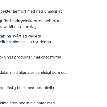
pekter jämfört med natriumalginat.
gt för blodtryckskontroll och hjärt-
drar till natriumintag.
an ha svårt att reglera
iellt problematiska för denna
äckning i produkter marknadsförda
rdelar med alginater samtidigt som det
om löslig fiber med potentiella
uktion som andra alginater med