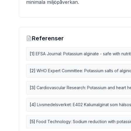
minimala miljöpåverkan.
Referenser
[
1
]
EFSA Journal: Potassium alginate - safe with nutrit
[
2
]
WHO Expert Committee: Potassium salts of algini
[
3
]
Cardiovascular Research: Potassium and heart he
[
4
]
Livsmedelsverket: E402 Kaliumalginat som hälsos
[
5
]
Food Technology: Sodium reduction with potassi