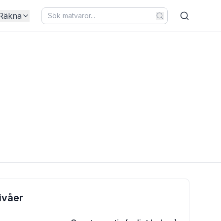
Räkna
ivåer