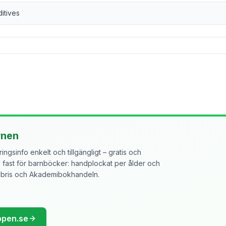
ditives
rnen
ngsinfo enkelt och tillgängligt – gratis och
ast för barnböcker: handplockat per ålder och
libris och Akademibokhandeln.
ppen.se