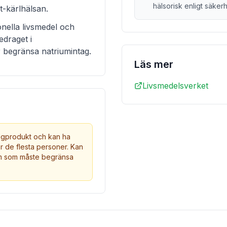
hälsorisk enligt säke
rt-kärlhälsan.
onella livsmedel och
edraget i
 begränsa natriumintag.
Läs mer
Livsmedelsverket
algprodukt och kan ha
ör de flesta personer. Kan
em som måste begränsa