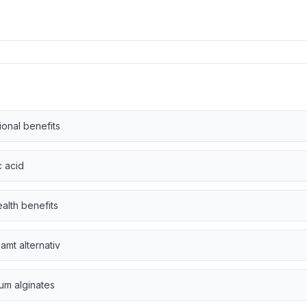
ional benefits
c acid
alth benefits
amt alternativ
um alginates