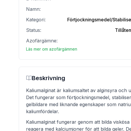
Namn:
Kategori:
Förtjockningsmedel/Stabili
Status:
Tillåte
Azofärgämne:
Läs mer om azofärgämnen
Beskrivning
Kaliumalginat är kaliumsaltet av alginsyra och 
Det fungerar som förtjockningsmedel, stabilis
gelbildare med liknande egenskaper som natri
kaliumfördelar.
Kaliumalginat fungerar genom att bilda viskösa
reagera med kalciumjoner för att bilda geler. Det 