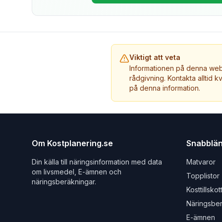
Viktigt att veta
Informationen på denna webb
rådgivning. Kontakta alltid k
på denna information.
Om Kostplanering.se
Snabblä
Din källa till näringsinformation med data
Matvaror
om livsmedel, E-ämnen och
Topplistor
näringsberäkningar.
Kosttillskot
Näringsbe
E-ämnen