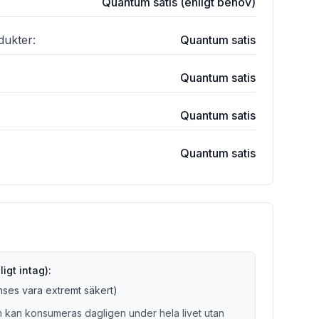
Quantum satis (enligt behov)
dukter
:
Quantum satis
Quantum satis
Quantum satis
Quantum satis
igt intag):
anses vara extremt säkert)
 kan konsumeras dagligen under hela livet utan