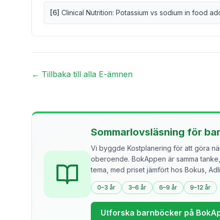
[
6
]
Clinical Nutrition: Potassium vs sodium in food ad
← Tillbaka till alla E-ämnen
Sommarlovsläsning för ba
Vi byggde Kostplanering för att göra näri
oberoende. BokAppen är samma tanke, f
tema, med priset jämfört hos Bokus, Ad
0–3 år
3–6 år
6–9 år
9–12 år
Utforska barnböcker på BokA