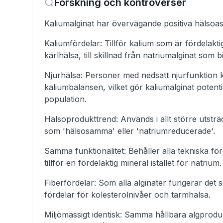
Forskning och kontroverser
Kaliumalginat har övervägande positiva hälsoas
Kaliumfördelar: Tillför kalium som är fördelakti
kärlhälsa, till skillnad från natriumalginat som bi
Njurhälsa: Personer med nedsatt njurfunktion k
kaliumbalansen, vilket gör kaliumalginat potent
population.
Hälsoprodukttrend: Används i allt större utstr
som 'hälsosamma' eller 'natriumreducerade'.
Samma funktionalitet: Behåller alla tekniska fö
tillför en fördelaktig mineral istället för natrium.
Fiberfördelar: Som alla alginater fungerar det s
fördelar för kolesterolnivåer och tarmhälsa.
Miljömässigt identisk: Samma hållbara algprod