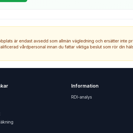
plats är endast avsedd som allmän vägledning och ersätter inte pr
valificerad vårdpersonal innan du fattar viktiga beslut som rör din häls
nkar
Information
RDI-analys
t
räkning