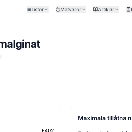
Listor
Matvaror
Artiklar
malginat
l
Maximala tillåtna n
E402