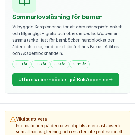
Sommarlovsläsning för barnen
Vi byggde Kostplanering för att göra näringsinfo enkelt
och tillgängligt – gratis och oberoende. BokAppen är
samma tanke, fast för barnböcker: handplockat per
ålder och tema, med priset jämfört hos Bokus, Adlibris
och Akademibokhandeln.
0–3 år
3–6 år
6–9 år
9–12 år
Utforska barnböcker på BokAppen.se
Viktigt att veta
Informationen på denna webbplats är endast avsedd
som allmän vägledning och ersätter inte professionell