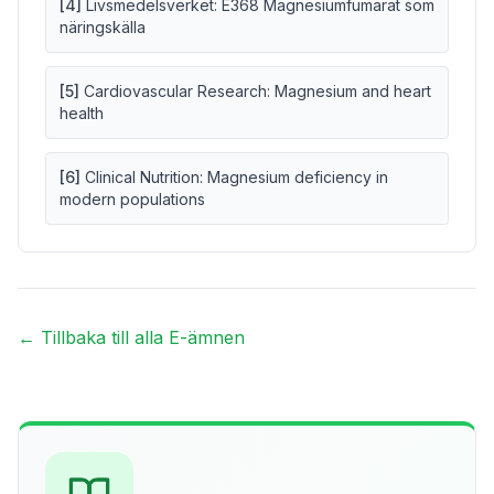
[
4
]
Livsmedelsverket: E368 Magnesiumfumarat som
näringskälla
[
5
]
Cardiovascular Research: Magnesium and heart
health
[
6
]
Clinical Nutrition: Magnesium deficiency in
modern populations
← Tillbaka till alla E-ämnen