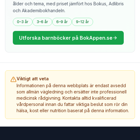
ålder och tema, med priset jämfört hos Bokus, Adlibris
och Akademibokhandeln.
0–3 år
3–6 år
6–9 år
9–12 år
Utforska barnböcker på BokAppen.se
Viktigt att veta
Informationen på denna webbplats är endast avsedd
som allmän vägledning och ersätter inte professionell
medicinsk rådgivning. Kontakta alltid kvalificerad
vårdpersonal innan du fattar viktiga beslut som rör din
hälsa, kost eller nutrition baserat på denna information.