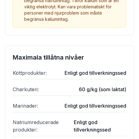
begränsa natriumintag. Tillför kalium som är en
viktig elektrolyt. Kan vara problematiskt för
personer med njurproblem som måste
begränsa kaliumintag.
Maximala tillåtna nivåer
Köttprodukter
:
Enligt god tillverkningssed
Charkuteri
:
60 g/kg (som laktat)
Marinader
:
Enligt god tillverkningssed
Natriumreducerade
Enligt god
produkter
:
tillverkningssed