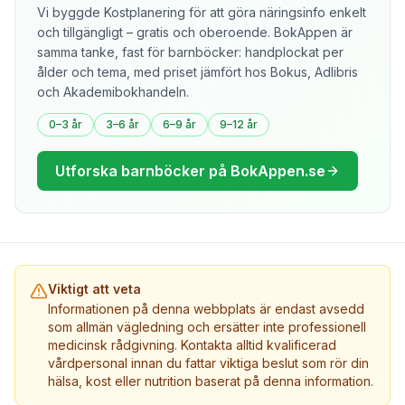
Vi byggde Kostplanering för att göra näringsinfo enkelt
och tillgängligt – gratis och oberoende. BokAppen är
samma tanke, fast för barnböcker: handplockat per
ålder och tema, med priset jämfört hos Bokus, Adlibris
och Akademibokhandeln.
0–3 år
3–6 år
6–9 år
9–12 år
Utforska barnböcker på BokAppen.se
Viktigt att veta
Informationen på denna webbplats är endast avsedd
som allmän vägledning och ersätter inte professionell
medicinsk rådgivning. Kontakta alltid kvalificerad
vårdpersonal innan du fattar viktiga beslut som rör din
hälsa, kost eller nutrition baserat på denna information.