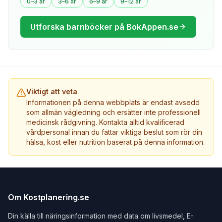
0–3 år
3–6 år
6–9 år
9–12 år
Utforska barnböcker på BokAppen.se
Viktigt att veta
Informationen på denna webbplats är endast avsedd
som allmän vägledning och ersätter inte professionell
medicinsk rådgivning. Kontakta alltid kvalificerad
vårdpersonal innan du fattar viktiga beslut som rör din
hälsa, kost eller nutrition baserat på denna information.
Om Kostplanering.se
Din källa till näringsinformation med data om livsmedel, E-