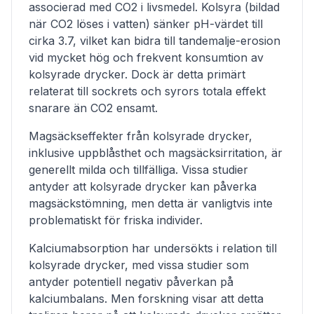
associerad med CO2 i livsmedel. Kolsyra (bildad
när CO2 löses i vatten) sänker pH-värdet till
cirka 3.7, vilket kan bidra till tandemalje-erosion
vid mycket hög och frekvent konsumtion av
kolsyrade drycker. Dock är detta primärt
relaterat till sockrets och syrors totala effekt
snarare än CO2 ensamt.
Magsäckseffekter från kolsyrade drycker,
inklusive uppblåsthet och magsäcksirritation, är
generellt milda och tillfälliga. Vissa studier
antyder att kolsyrade drycker kan påverka
magsäckstömning, men detta är vanligtvis inte
problematiskt för friska individer.
Kalciumabsorption har undersökts i relation till
kolsyrade drycker, med vissa studier som
antyder potentiell negativ påverkan på
kalciumbalans. Men forskning visar att detta