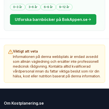
0–3 år
3–6 år
6–9 år
9–12 år
Utforska barnböcker på BokAppen.se
Viktigt att veta
Informationen på denna webbplats är endast avsedd
som allmän vägledning och ersätter inte professionell
medicinsk rådgivning. Kontakta alltid kvalificerad
vårdpersonal innan du fattar viktiga beslut som rör din
hälsa, kost eller nutrition baserat på denna information.
Om Kostplanering.se