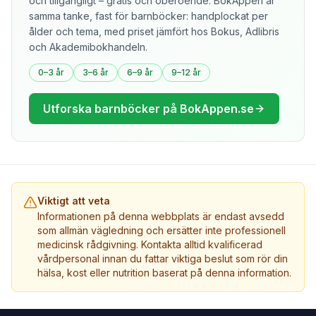
och tillgängligt – gratis och oberoende. BokAppen är
samma tanke, fast för barnböcker: handplockat per
ålder och tema, med priset jämfört hos Bokus, Adlibris
och Akademibokhandeln.
0–3 år
3–6 år
6–9 år
9–12 år
Utforska barnböcker på BokAppen.se
Viktigt att veta
Informationen på denna webbplats är endast avsedd
som allmän vägledning och ersätter inte professionell
medicinsk rådgivning. Kontakta alltid kvalificerad
vårdpersonal innan du fattar viktiga beslut som rör din
hälsa, kost eller nutrition baserat på denna information.