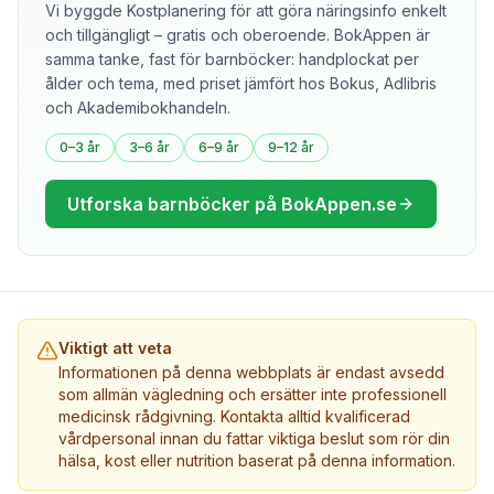
Vi byggde Kostplanering för att göra näringsinfo enkelt
och tillgängligt – gratis och oberoende. BokAppen är
samma tanke, fast för barnböcker: handplockat per
ålder och tema, med priset jämfört hos Bokus, Adlibris
och Akademibokhandeln.
0–3 år
3–6 år
6–9 år
9–12 år
Utforska barnböcker på BokAppen.se
Viktigt att veta
Informationen på denna webbplats är endast avsedd
som allmän vägledning och ersätter inte professionell
medicinsk rådgivning. Kontakta alltid kvalificerad
vårdpersonal innan du fattar viktiga beslut som rör din
hälsa, kost eller nutrition baserat på denna information.