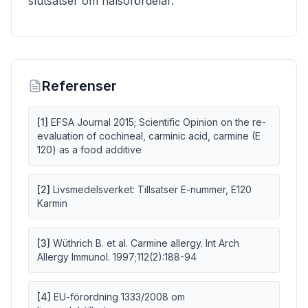
slutsatser om hälsofördelar.
Referenser
[
1
]
EFSA Journal 2015; Scientific Opinion on the re-
evaluation of cochineal, carminic acid, carmine (E
120) as a food additive
[
2
]
Livsmedelsverket: Tillsatser E-nummer, E120
Karmin
[
3
]
Wüthrich B. et al. Carmine allergy. Int Arch
Allergy Immunol. 1997;112(2):188-94
[
4
]
EU-förordning 1333/2008 om