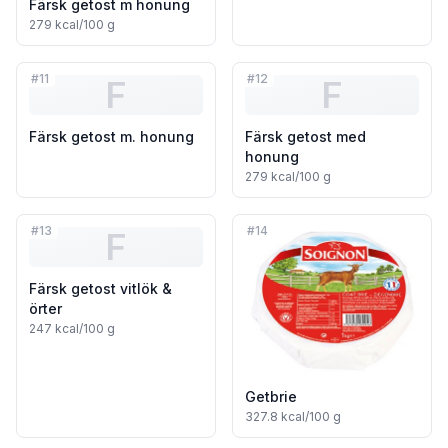
Färsk getost m honung
279
kcal/100 g
#
11
#
12
F
F
Färsk getost m. honung
Färsk getost med
honung
279
kcal/100 g
#
13
#
14
F
Färsk getost vitlök &
örter
247
kcal/100 g
Getbrie
327.8
kcal/100 g