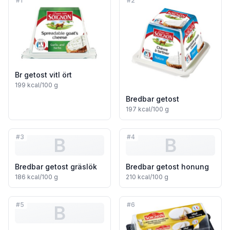
#
1
#
2
Br getost vitl ört
199
kcal/100 g
Bredbar getost
197
kcal/100 g
#
3
#
4
B
B
Bredbar getost gräslök
Bredbar getost honung
186
kcal/100 g
210
kcal/100 g
#
5
#
6
B