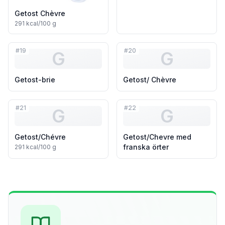
Getost Chèvre
291
kcal/100 g
#
19
#
20
G
G
Getost-brie
Getost/ Chèvre
#
21
#
22
G
G
Getost/Chévre
Getost/Chevre med
franska örter
291
kcal/100 g