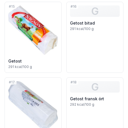
#
15
#
16
G
Getost bitad
291
kcal/100 g
Getost
291
kcal/100 g
#
17
#
18
G
Getost fransk ört
292
kcal/100 g