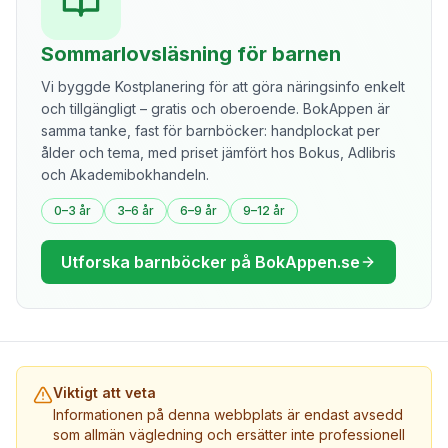
Sommarlovsläsning för barnen
Vi byggde Kostplanering för att göra näringsinfo enkelt
och tillgängligt – gratis och oberoende. BokAppen är
samma tanke, fast för barnböcker: handplockat per
ålder och tema, med priset jämfört hos Bokus, Adlibris
och Akademibokhandeln.
0–3 år
3–6 år
6–9 år
9–12 år
Utforska barnböcker på BokAppen.se
Viktigt att veta
Informationen på denna webbplats är endast avsedd
som allmän vägledning och ersätter inte professionell