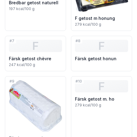
Bredbar getost naturell
197
kcal/100 g
F getost m honung
279
kcal/100 g
#
7
#
8
F
F
Färsk getost chèvre
Färsk getost honun
247
kcal/100 g
#
9
#
10
F
Färsk getost m. ho
279
kcal/100 g