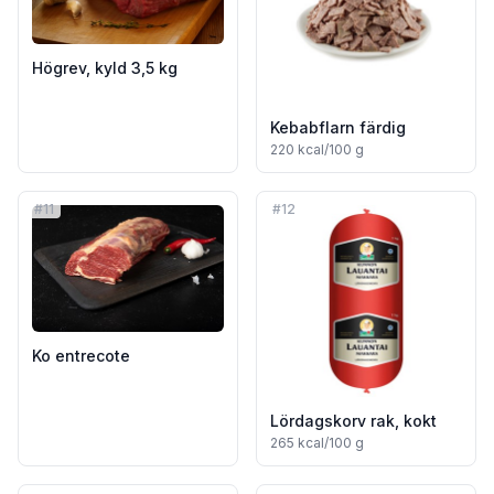
Högrev, kyld 3,5 kg
Kebabflarn färdig
220
kcal/100 g
#
11
#
12
Ko entrecote
Lördagskorv rak, kokt
265
kcal/100 g