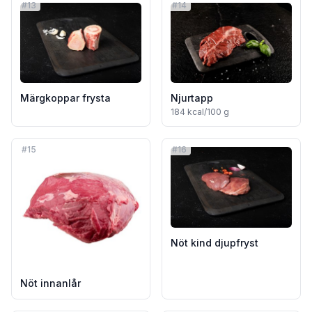
#
13
#
14
Märgkoppar frysta
Njurtapp
184
kcal/100 g
#
15
#
16
Nöt kind djupfryst
Nöt innanlår