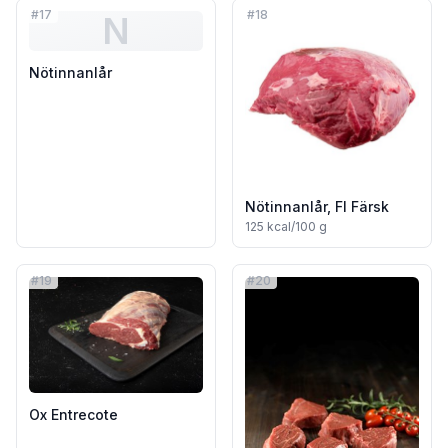
#
17
#
18
N
Nötinnanlår
Nötinnanlår, FI Färsk
125
kcal/100 g
#
19
#
20
Ox Entrecote