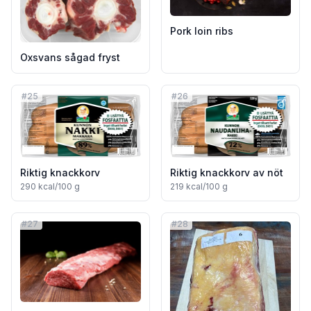
Pork loin ribs
Oxsvans sågad fryst
#
25
#
26
Riktig knackkorv
Riktig knackkorv av nöt
290
kcal/100 g
219
kcal/100 g
#
27
#
28