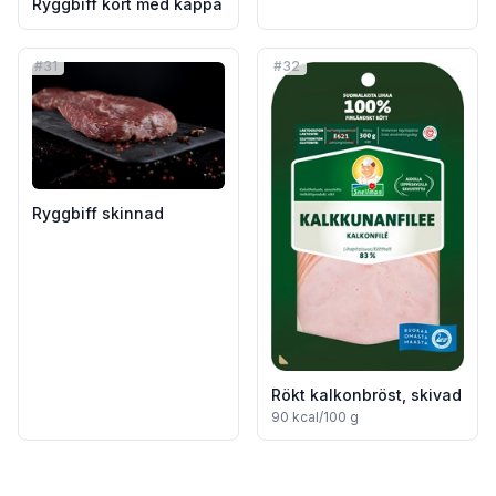
Ryggbiff kort med kappa
#
31
#
32
Ryggbiff skinnad
Rökt kalkonbröst, skivad
90
kcal/100 g