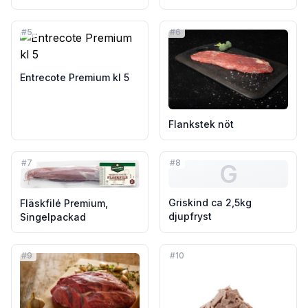
#
5
#
6
Entrecote Premium kl 5
Flankstek nöt
#
7
#
8
G
Griskind ca 2,5kg
Fläskfilé Premium,
djupfryst
Singelpackad
#
9
#
10