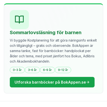
Sommarlovsläsning för barnen
Vi byggde Kostplanering för att göra näringsinfo enkelt
och tillgängligt – gratis och oberoende. BokAppen är
samma tanke, fast för barnböcker: handplockat per
ålder och tema, med priset jämfört hos Bokus, Adlibris
och Akademibokhandeln.
0–3 år
3–6 år
6–9 år
9–12 år
Utforska barnböcker på BokAppen.se