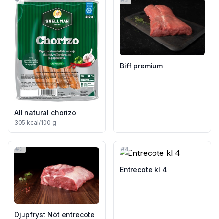
#
1
#
2
Biff premium
All natural chorizo
305
kcal/100 g
#
3
#
4
Entrecote kl 4
Djupfryst Nöt entrecote