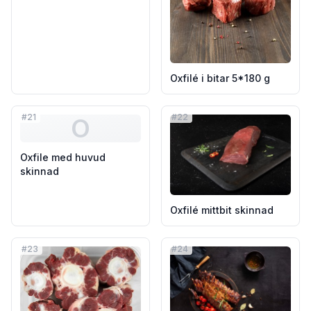
Oxfilé i bitar 5*180 g
#
21
#
22
O
Oxfile med huvud
skinnad
Oxfilé mittbit skinnad
#
23
#
24