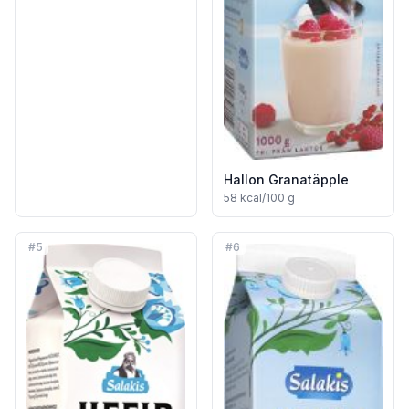
Hallon Granatäpple
58
kcal/100 g
#
5
#
6