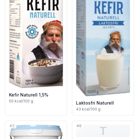
Kefir Naturell 1,5%
50
kcal/100 g
Laktosfri Naturell
43
kcal/100 g
#
7
#
8
T