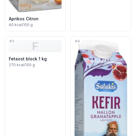
Aprikos Citron
60
kcal/100 g
#
3
#
4
F
Fetaost block 1 kg
270
kcal/100 g