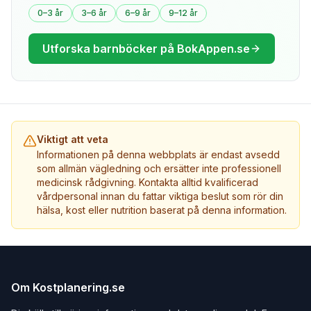
0–3 år
3–6 år
6–9 år
9–12 år
Utforska barnböcker på BokAppen.se
Viktigt att veta
Informationen på denna webbplats är endast avsedd
som allmän vägledning och ersätter inte professionell
medicinsk rådgivning. Kontakta alltid kvalificerad
vårdpersonal innan du fattar viktiga beslut som rör din
hälsa, kost eller nutrition baserat på denna information.
Om Kostplanering.se