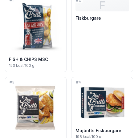
#
1
#
2
F
Fiskburgare
FISH & CHIPS MSC
153
kcal/100 g
#
3
#
4
Majbritts Fiskburgare
198
kcal/100 g