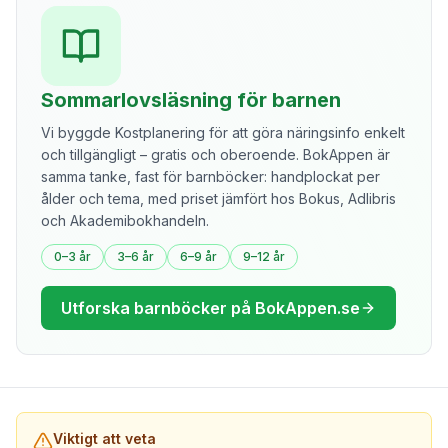
Sommarlovsläsning för barnen
Vi byggde Kostplanering för att göra näringsinfo enkelt
och tillgängligt – gratis och oberoende. BokAppen är
samma tanke, fast för barnböcker: handplockat per
ålder och tema, med priset jämfört hos Bokus, Adlibris
och Akademibokhandeln.
0–3 år
3–6 år
6–9 år
9–12 år
Utforska barnböcker på BokAppen.se
Viktigt att veta