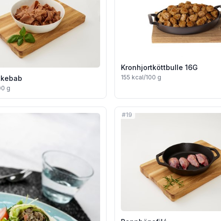
Kronhjortköttbulle 16G
155
kcal/100 g
tkebab
00 g
#
19