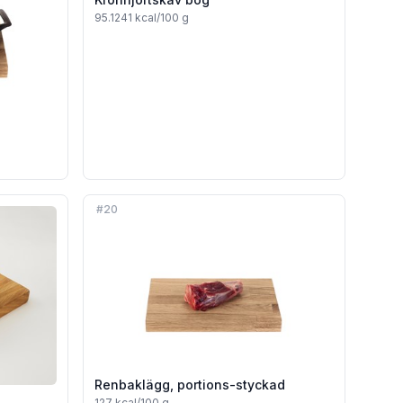
95.1241
kcal/100 g
#
20
Renbaklägg, portions-styckad
127
kcal/100 g