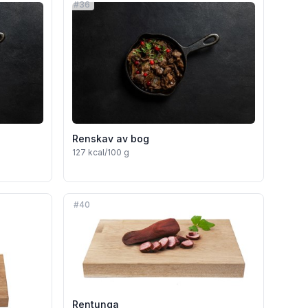
#
36
Renskav av bog
127
kcal/100 g
#
40
Rentunga