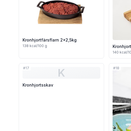
Kronhjortfärsflarn 2x2,5kg
138
kcal/100 g
Kronhjor
140
kcal/1
#
17
#
18
K
Kronhjortsskav