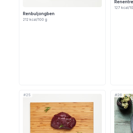
Renentr
127
kcal/1
Renbuljongben
212
kcal/100 g
#
25
#
26