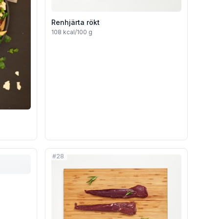
Renhjärta rökt
108
kcal/100 g
#
28