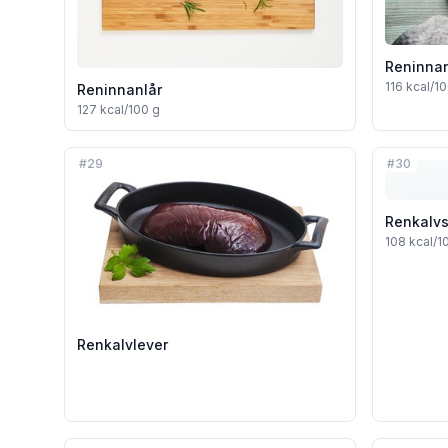
Reninnan
116
kcal/10
Reninnanlår
127
kcal/100 g
#
29
#
30
Renkalv
108
kcal/1
Renkalvlever