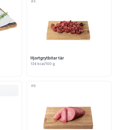
#
4
Hjortgrytbitar tär
134
kcal/100 g
#
8