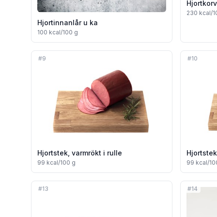
Hjortkorv
230
kcal/1
Hjortinnanlår u ka
100
kcal/100 g
#
9
#
10
Hjortstek, varmrökt i rulle
Hjortstek
99
kcal/100 g
99
kcal/10
#
13
#
14