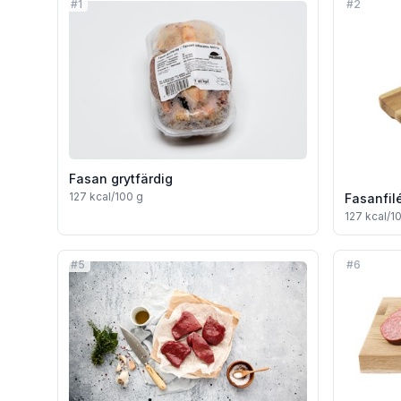
#
1
#
2
Fasan grytfärdig
127
kcal/100 g
Fasanfil
127
kcal/1
#
5
#
6