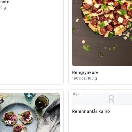
ecote
00 g
Rengrynkorv
190
kcal/100 g
#
27
R
Reninnanlår kallrö