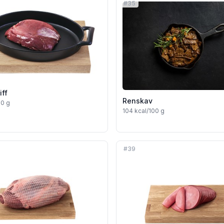
#
35
iff
Renskav
00 g
104
kcal/100 g
#
39