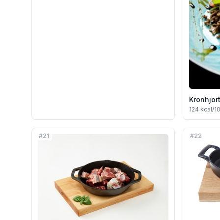
Kronhjor
124
kcal/1
#
21
#
22