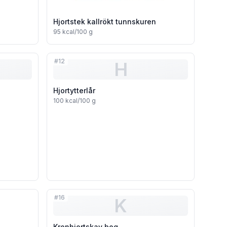
Hjortstek kallrökt tunnskuren
95
kcal/100 g
#
12
H
Hjortytterlår
100
kcal/100 g
#
16
K
Kronhjortskav bog