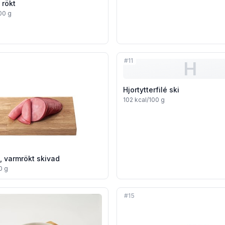
 rökt
00 g
#
11
H
Hjortytterfilé ski
102
kcal/100 g
, varmrökt skivad
0 g
#
15