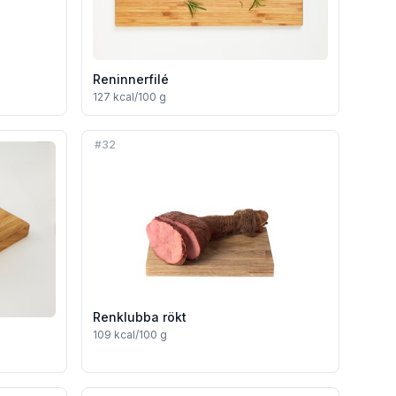
Reninnerfilé
127
kcal/100 g
#
32
Renklubba rökt
109
kcal/100 g