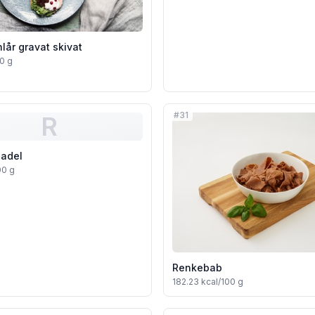
lår gravat skivat
0 g
#
31
R
sadel
00 g
Renkebab
182.23
kcal/100 g