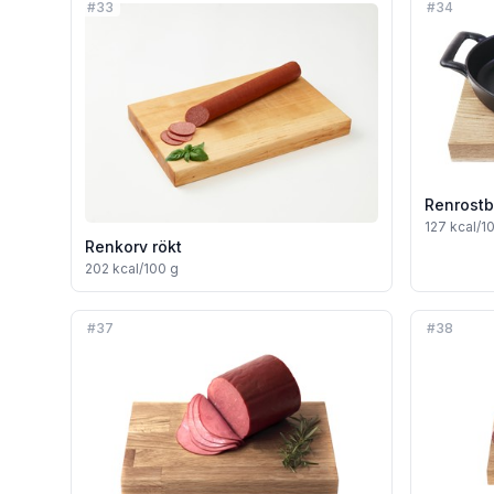
#
33
#
34
Renrostb
127
kcal/1
Renkorv rökt
202
kcal/100 g
#
37
#
38