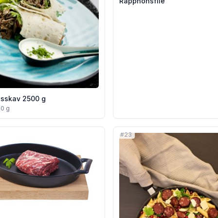
Rapphönsfilé
tsskav 2500 g
00 g
#
23