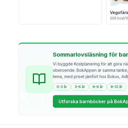
Vegofärs
206
kcal/1
Sommarlovsläsning för ba
Vi byggde Kostplanering för att göra näri
oberoende. BokAppen är samma tanke, f
tema, med priset jämfört hos Bokus, Ad
0–3 år
3–6 år
6–9 år
9–12 år
Utforska barnböcker på BokA