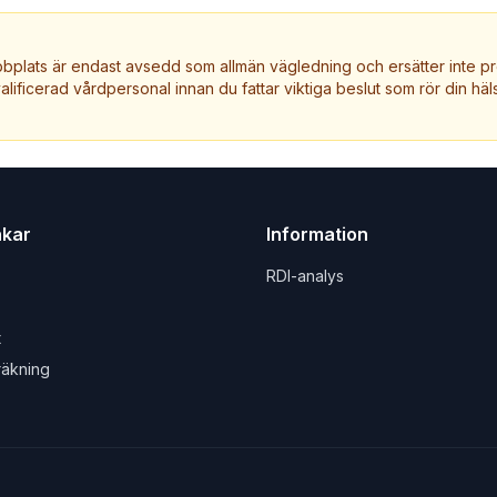
plats är endast avsedd som allmän vägledning och ersätter inte pr
valificerad vårdpersonal innan du fattar viktiga beslut som rör din häls
nkar
Information
RDI-analys
t
räkning