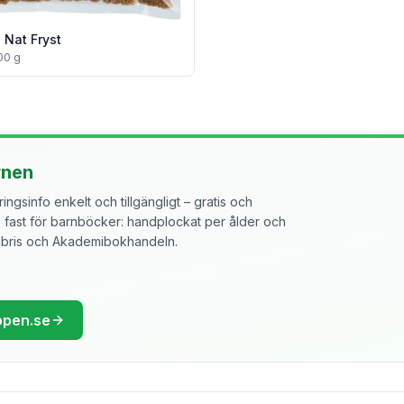
 Nat Fryst
00 g
rnen
ngsinfo enkelt och tillgängligt – gratis och
ast för barnböcker: handplockat per ålder och
libris och Akademibokhandeln.
ppen.se