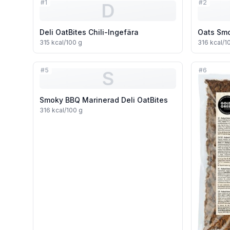
#
1
#
2
D
Deli OatBites Chili-Ingefära
Oats Sm
315
kcal/100 g
316
kcal/1
#
5
#
6
S
Smoky BBQ Marinerad Deli OatBites
316
kcal/100 g