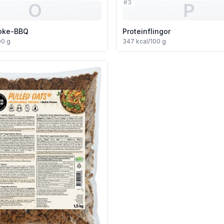
#
3
O
P
oke-BBQ
Proteinflingor
00 g
347
kcal/100 g