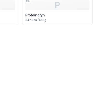
#
4
P
Proteingryn
347
kcal/100 g