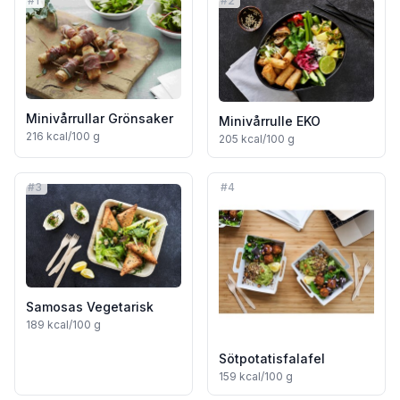
#
1
#
2
Minivårrullar Grönsaker
Minivårrulle EKO
216
kcal/100 g
205
kcal/100 g
#
3
#
4
Samosas Vegetarisk
189
kcal/100 g
Sötpotatisfalafel
159
kcal/100 g