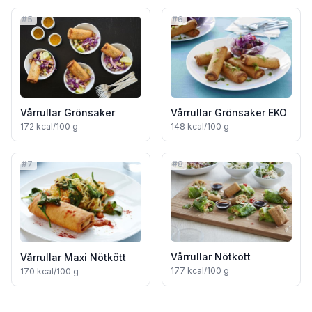
#
5
#
6
Vårrullar Grönsaker
Vårrullar Grönsaker EKO
172
kcal/100 g
148
kcal/100 g
#
7
#
8
Vårrullar Nötkött
Vårrullar Maxi Nötkött
177
kcal/100 g
170
kcal/100 g