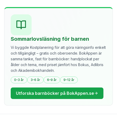
Sommarlovsläsning för barnen
Vi byggde Kostplanering för att göra näringsinfo enkelt
och tillgängligt – gratis och oberoende. BokAppen är
samma tanke, fast för barnböcker: handplockat per
ålder och tema, med priset jämfört hos Bokus, Adlibris
och Akademibokhandeln.
0–3 år
3–6 år
6–9 år
9–12 år
Utforska barnböcker på BokAppen.se