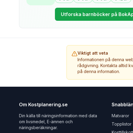
Utforska barnböcker på BokA
Viktigt att veta
Informationen på denna webb
rådgivning. Kontakta alltid k
på denna information.
Om Kostplanering.se
Snabblä
Din källa till näringsinformation med data
Matvaror
om livsmedel, E-ämnen och
Topplistor
näringsberäkningar.
Kosttillskot