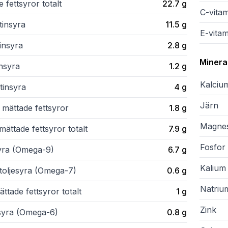
 fettsyror totalt
22.7
g
C-vita
tinsyra
11.5
g
E-vitam
insyra
2.8
g
Minera
insyra
1.2
g
Kalciu
tinsyra
4
g
Järn
 mättade fettsyror
1.8
g
Magne
ättade fettsyror totalt
7.9
g
Fosfor
syra (Omega-9)
6.7
g
Kalium
itoljesyra (Omega-7)
0.6
g
Natriu
ttade fettsyror totalt
1
g
Zink
lsyra (Omega-6)
0.8
g