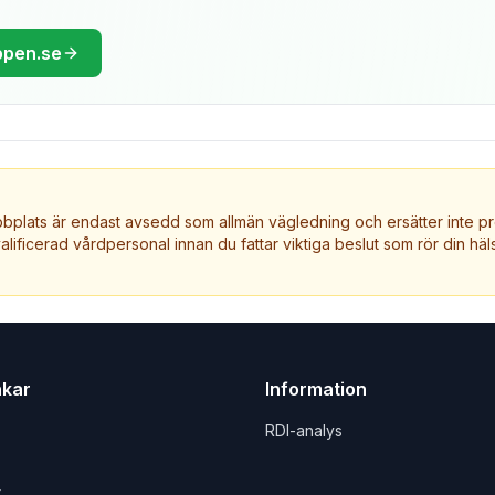
ppen.se
plats är endast avsedd som allmän vägledning och ersätter inte pr
valificerad vårdpersonal innan du fattar viktiga beslut som rör din häls
nkar
Information
RDI-analys
t