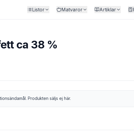
Listor
Matvaror
Artiklar
fett ca 38 %
tionsändamål. Produkten säljs ej här.