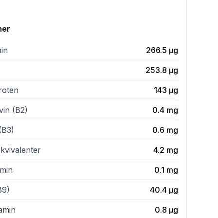
ner
min
266.5
µg
253.8
µg
roten
143
µg
vin (B2)
0.4
mg
(B3)
0.6
mg
kvivalenter
4.2
mg
amin
0.1
mg
B9)
40.4
µg
tamin
0.8
µg