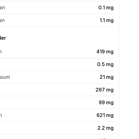
min
0.1
mg
in
1.1
mg
ler
m
419
mg
0.5
mg
sium
21
mg
297
mg
99
mg
m
621
mg
2.2
mg