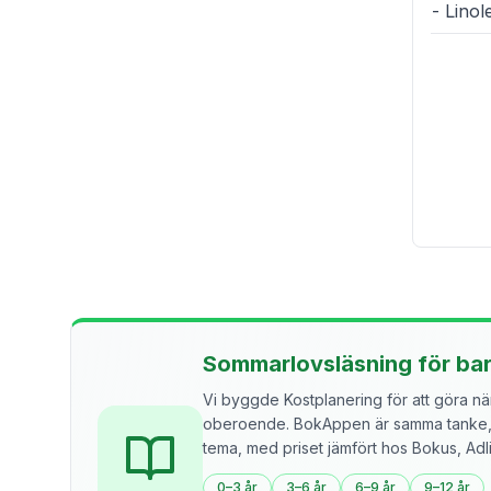
- Lino
Sommarlovsläsning för ba
Vi byggde Kostplanering för att göra näri
oberoende. BokAppen är samma tanke, f
tema, med priset jämfört hos Bokus, Ad
0–3 år
3–6 år
6–9 år
9–12 år