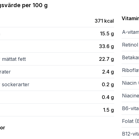
gsvärde per
100 g
Vitami
371
kcal
A-vita
n
15.5
g
Retinol
33.6
g
Betaka
 mättat fett
22.7
g
Ribofla
rater
2.4
g
Niacin 
v sockerarter
0.2
g
Niacine
0.4
g
B6-vit
1.5
g
Folat (
ror
B12-vi