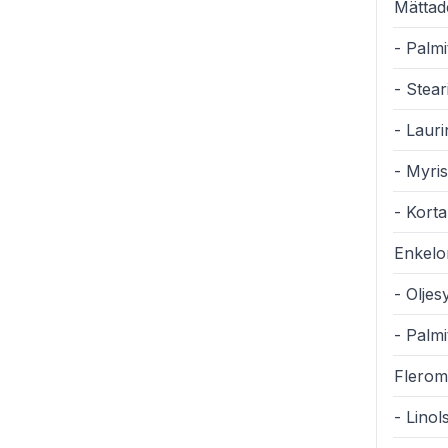
Mättade
- Palmi
- Stear
- Laur
- Myris
- Korta
Enkelom
- Olje
- Palm
Fleromä
- Lino