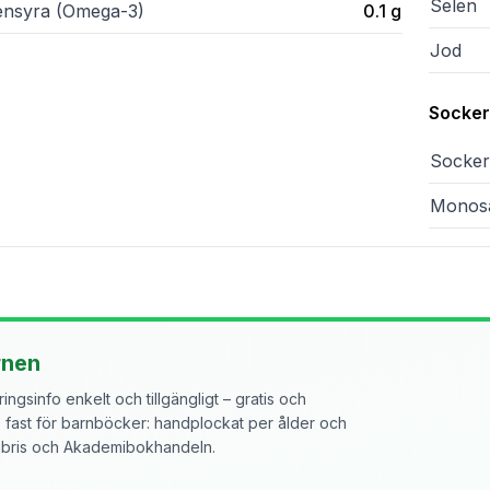
Selen
lensyra (Omega-3)
0.1
g
Jod
Sockera
Sockera
Monosa
rnen
ngsinfo enkelt och tillgängligt – gratis och
ast för barnböcker: handplockat per ålder och
libris och Akademibokhandeln.