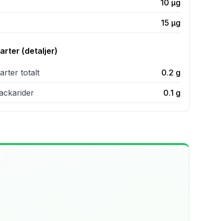
10
µg
15
µg
rter (detaljer)
rter totalt
0.2
g
ckarider
0.1
g