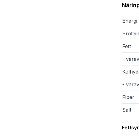
Närin
Energi
Protei
Fett
- varav
Kolhyd
- vara
Fiber
Salt
Fettsy