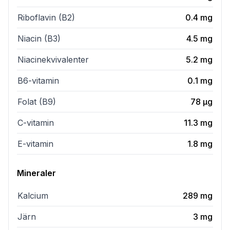
Riboflavin (B2)
0.4
mg
Niacin (B3)
4.5
mg
Niacinekvivalenter
5.2
mg
B6-vitamin
0.1
mg
Folat (B9)
78
µg
C-vitamin
11.3
mg
E-vitamin
1.8
mg
Mineraler
Kalcium
289
mg
Järn
3
mg