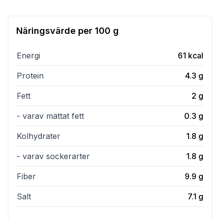
Näringsvärde per
100 g
Energi
61
kcal
Protein
4.3
g
Fett
2
g
- varav mättat fett
0.3
g
Kolhydrater
1.8
g
- varav sockerarter
1.8
g
Fiber
9.9
g
Salt
7.1
g