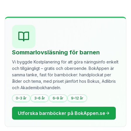
Sommarlovsläsning för barnen
Vi byggde Kostplanering för att göra näringsinfo enkelt
och tillgängligt – gratis och oberoende. BokAppen är
samma tanke, fast för barnböcker: handplockat per
ålder och tema, med priset jämfört hos Bokus, Adlibris
och Akademibokhandeln.
0–3 år
3–6 år
6–9 år
9–12 år
Utforska barnböcker på BokAppen.se