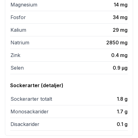
Magnesium
14
mg
Fosfor
34
mg
Kalium
29
mg
Natrium
2850
mg
Zink
0.4
mg
Selen
0.9
µg
Sockerarter (detaljer)
Sockerarter totalt
1.8
g
Monosackarider
1.7
g
Disackarider
0.1
g