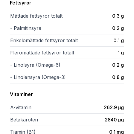
Fettsyror
Mättade fettsyror totalt
0.3
g
- Palmitinsyra
0.2
g
Enkelomättade fettsyror totalt
0.1
g
Fleromättade fettsyror totalt
1
g
- Linolsyra (Omega-6)
0.2
g
- Linolensyra (Omega-3)
0.8
g
Vitaminer
A-vitamin
262.9
µg
Betakaroten
2840
µg
Tiamin (B1)
0.1
mg