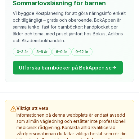
Sommarlovsläsning för barnen
Vi byggde Kostplanering för att göra näringsinfo enkelt
och tillgängligt – gratis och oberoende. BokAppen är
samma tanke, fast för barnböcker: handplockat per
ålder och tema, med priset jämfört hos Bokus, Adlibris
och Akademibokhandeln.
0–3 år
3–6 år
6–9 år
9–12 år
Utforska barnböcker på BokAppen.se
Viktigt att veta
Informationen på denna webbplats är endast avsedd
som allmän vägledning och ersätter inte professionell
medicinsk rådgivning. Kontakta alltid kvalificerad
vårdpersonal innan du fattar viktiga beslut som rör din