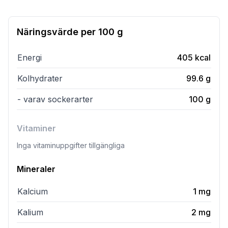
Näringsvärde per
100 g
Energi
405
kcal
Kolhydrater
99.6
g
- varav sockerarter
100
g
Vitaminer
Inga vitaminuppgifter tillgängliga
Mineraler
Kalcium
1
mg
Kalium
2
mg