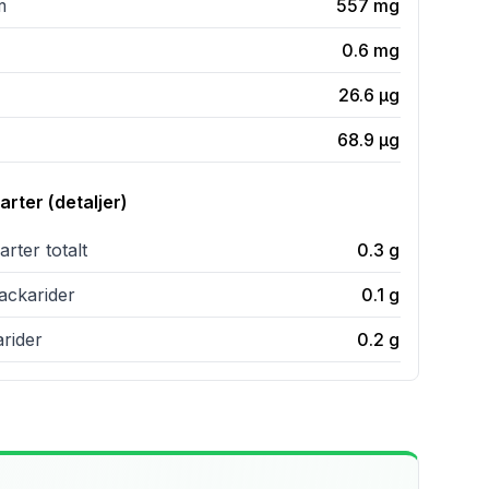
m
557
mg
0.6
mg
26.6
µg
68.9
µg
rter (detaljer)
rter totalt
0.3
g
ckarider
0.1
g
rider
0.2
g