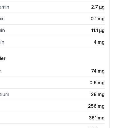
tamin
2.7
µg
min
0.1
mg
min
11.1
µg
in
4
mg
ler
m
74
mg
0.6
mg
sium
28
mg
256
mg
361
mg