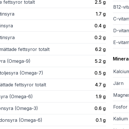
 fettsyror totalt
2.5
g
B12-vi
tinsyra
1.7
g
C-vita
insyra
0.4
g
D-vita
tinsyra
0.2
g
E-vitam
ättade fettsyror totalt
6.2
g
Minera
syra (Omega-9)
5.2
g
Kalciu
itoljesyra (Omega-7)
0.5
g
Järn
ttade fettsyror totalt
4.7
g
Magne
lsyra (Omega-6)
1.9
g
Fosfor
lensyra (Omega-3)
0.6
g
Kalium
idonsyra (Omega-6)
0.1
g