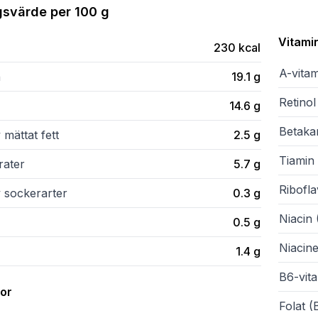
gsvärde per
100 g
Vitami
230
kcal
A-vita
n
19.1
g
Retinol
14.6
g
Betaka
 mättat fett
2.5
g
Tiamin 
rater
5.7
g
Ribofla
v sockerarter
0.3
g
Niacin 
0.5
g
Niacine
1.4
g
B6-vit
ror
Folat (