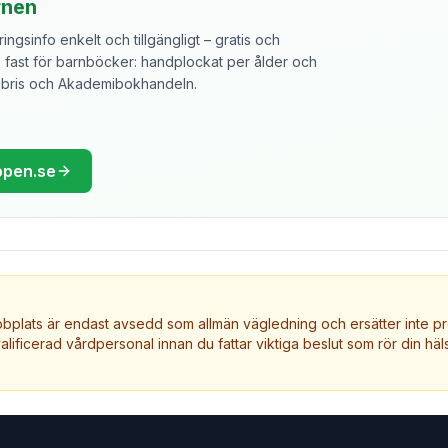
rnen
ngsinfo enkelt och tillgängligt – gratis och
ast för barnböcker: handplockat per ålder och
libris och Akademibokhandeln.
ppen.se
plats är endast avsedd som allmän vägledning och ersätter inte pr
valificerad vårdpersonal innan du fattar viktiga beslut som rör din häls