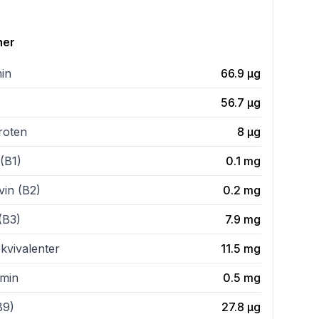
ner
min
66.9
µg
56.7
µg
roten
8
µg
(B1)
0.1
mg
vin (B2)
0.2
mg
(B3)
7.9
mg
kvivalenter
11.5
mg
amin
0.5
mg
B9)
27.8
µg