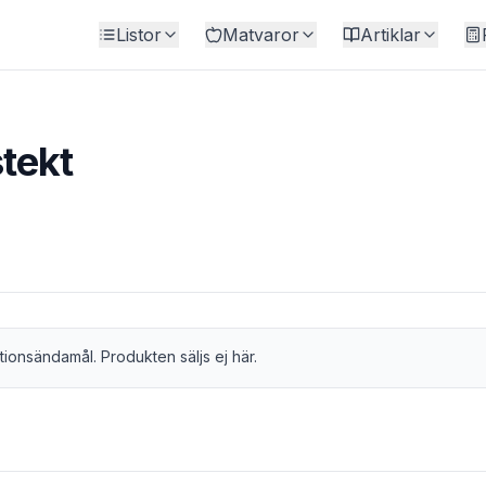
Listor
Matvaror
Artiklar
tekt
tionsändamål. Produkten säljs ej här.