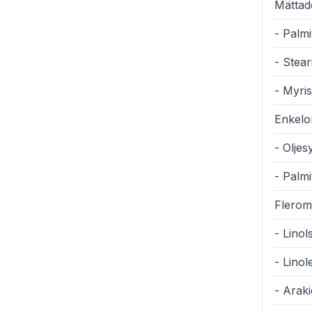
Mättade
- Palmi
- Stear
- Myris
Enkelom
- Olje
- Palm
Fleromä
- Lino
- Lino
- Arak