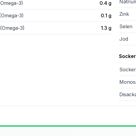
Natriu
(Omega-3)
0.4
g
Zink
(Omega-3)
0.1
g
Selen
(Omega-3)
1.3
g
Jod
Sockera
Sockera
Monosa
Disacka