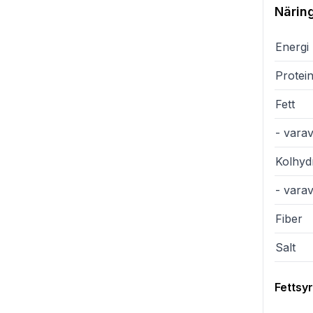
Närin
Energi
Protei
Fett
- varav
Kolhyd
- vara
Fiber
Salt
Fettsy