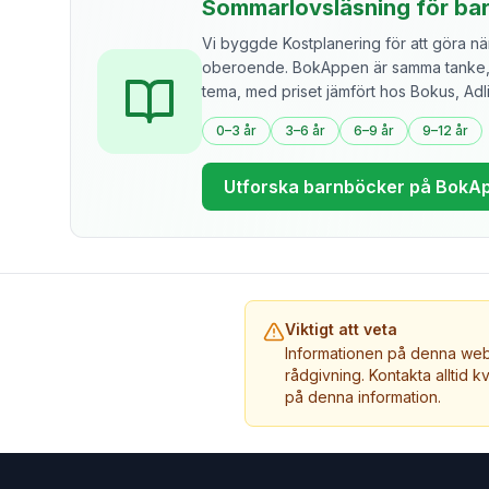
Sommarlovsläsning för ba
Vi byggde Kostplanering för att göra näri
oberoende. BokAppen är samma tanke, f
tema, med priset jämfört hos Bokus, Ad
0–3 år
3–6 år
6–9 år
9–12 år
Utforska barnböcker på BokA
Viktigt att veta
Informationen på denna webb
rådgivning. Kontakta alltid k
på denna information.