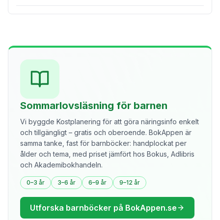
Sommarlovsläsning för barnen
Vi byggde Kostplanering för att göra näringsinfo enkelt
och tillgängligt – gratis och oberoende. BokAppen är
samma tanke, fast för barnböcker: handplockat per
ålder och tema, med priset jämfört hos Bokus, Adlibris
och Akademibokhandeln.
0–3 år
3–6 år
6–9 år
9–12 år
Utforska barnböcker på BokAppen.se