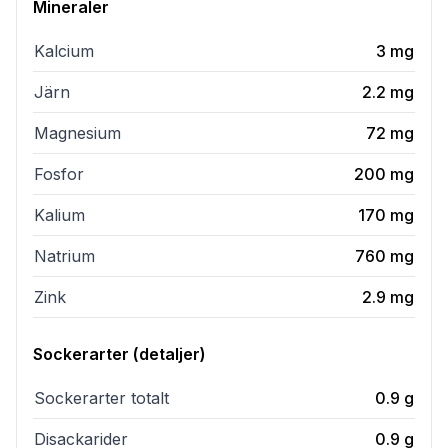
Mineraler
Kalcium
3
mg
Järn
2.2
mg
Magnesium
72
mg
Fosfor
200
mg
Kalium
170
mg
Natrium
760
mg
Zink
2.9
mg
Sockerarter (detaljer)
Sockerarter totalt
0.9
g
Disackarider
0.9
g