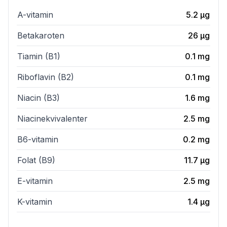
A-vitamin
5.2
µg
Betakaroten
26
µg
Tiamin (B1)
0.1
mg
Riboflavin (B2)
0.1
mg
Niacin (B3)
1.6
mg
Niacinekvivalenter
2.5
mg
B6-vitamin
0.2
mg
Folat (B9)
11.7
µg
E-vitamin
2.5
mg
K-vitamin
1.4
µg