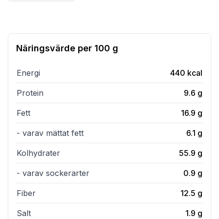
Näringsvärde per
100 g
Energi
440
kcal
Protein
9.6
g
Fett
16.9
g
- varav mättat fett
6.1
g
Kolhydrater
55.9
g
- varav sockerarter
0.9
g
Fiber
12.5
g
Salt
1.9
g