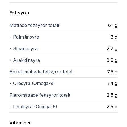
Fettsyror
Mättade fettsyror totalt
6.1
g
- Palmitinsyra
3
g
- Stearinsyra
2.7
g
- Arakidinsyra
0.3
g
Enkelomättade fettsyror totalt
7.5
g
- Oljesyra (Omega-9)
7.4
g
Fleromättade fettsyror totalt
2.5
g
- Linolsyra (Omega-6)
2.5
g
Vitaminer