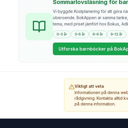
Sommarlovsläsning för ba
Vi byggde Kostplanering för att göra näri
oberoende. BokAppen är samma tanke, f
tema, med priset jämfört hos Bokus, Ad
0–3 år
3–6 år
6–9 år
9–12 år
Utforska barnböcker på BokA
Viktigt att veta
Informationen på denna webb
rådgivning. Kontakta alltid k
på denna information.