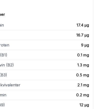
ner
min
17.4
µg
16.7
µg
roten
9
µg
(B1)
0.1
mg
vin (B2)
1.3
mg
(B3)
0.5
mg
kvivalenter
2.1
mg
amin
0.2
mg
B9)
12
µg