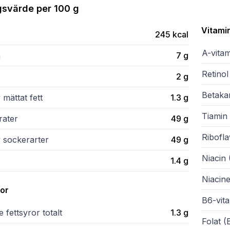
gsvärde per
100 g
Vitami
245
kcal
A-vita
n
7
g
Retinol
2
g
Betaka
 mättat fett
1.3
g
Tiamin 
rater
49
g
Ribofla
v sockerarter
49
g
Niacin 
1.4
g
Niacine
ror
B6-vit
 fettsyror totalt
1.3
g
Folat (