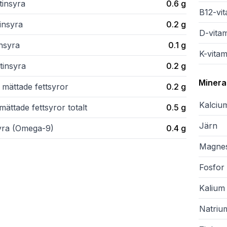
tinsyra
0.6
g
B12-vi
insyra
0.2
g
D-vita
insyra
0.1
g
K-vitam
tinsyra
0.2
g
Minera
 mättade fettsyror
0.2
g
Kalciu
ättade fettsyror totalt
0.5
g
Järn
syra (Omega-9)
0.4
g
Magne
Fosfor
Kalium
Natriu