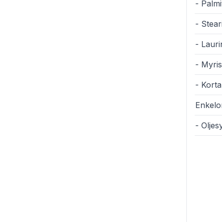
- Palmi
- Stear
- Laur
- Myris
- Korta
Enkelom
- Olje