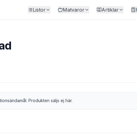
Listor
Matvaror
Artiklar
kad
tionsändamål. Produkten säljs ej här.