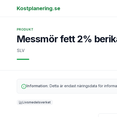
Kostplanering.se
PRODUKT
Messmör fett 2% beri
SLV
Information:
Detta är endast näringsdata för informa
Livsmedelsverket