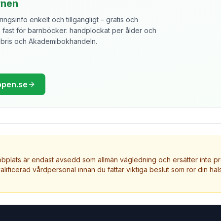
rnen
ngsinfo enkelt och tillgängligt – gratis och
ast för barnböcker: handplockat per ålder och
libris och Akademibokhandeln.
ppen.se
plats är endast avsedd som allmän vägledning och ersätter inte pr
valificerad vårdpersonal innan du fattar viktiga beslut som rör din häls