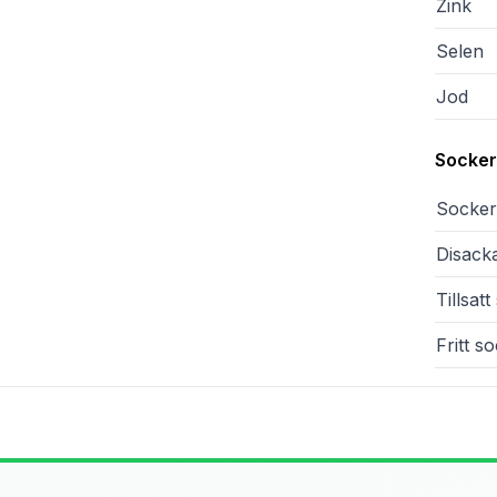
Zink
Selen
Jod
Sockera
Sockera
Disacka
Tillsat
Fritt s