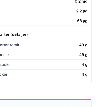
0.2
mg
2.2
µg
68
µg
rter (detaljer)
rter totalt
49
g
rider
49
g
t socker
4
g
ocker
4
g