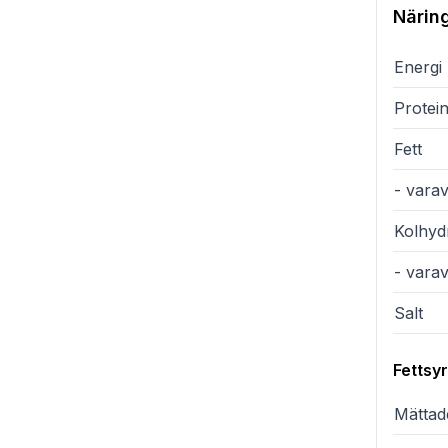
Närin
Energi
Protei
Fett
- varav
Kolhyd
- vara
Salt
Fettsy
Mättade