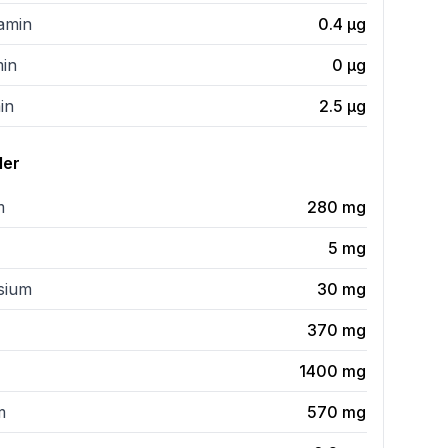
tamin
0.4
µg
min
0
µg
in
2.5
µg
ler
m
280
mg
5
mg
sium
30
mg
370
mg
1400
mg
m
570
mg