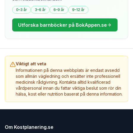
0–3 år
3–6 år
6–9 år
9–12 år
Utforska barnböcker på BokAppen.se
Viktigt att veta
Informationen på denna webbplats är endast avsedd
som allmän vägledning och ersätter inte professionell
medicinsk rådgivning. Kontakta alltid kvalificerad
vårdpersonal innan du fattar viktiga beslut som rör din
hälsa, kost eller nutrition baserat på denna information.
Om Kostplanering.se