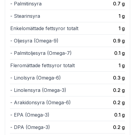
- Palmitinsyra
0.7
g
- Stearinsyra
1
g
Enkelomättade fettsyror totalt
1
g
- Oljesyra (Omega-9)
0.9
g
- Palmitoljesyra (Omega-7)
0.1
g
Fleromättade fettsyror totalt
1
g
- Linolsyra (Omega-6)
0.3
g
- Linolensyra (Omega-3)
0.2
g
- Arakidonsyra (Omega-6)
0.2
g
- EPA (Omega-3)
0.1
g
- DPA (Omega-3)
0.2
g