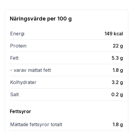
Näringsvärde per
100 g
Energi
149
kcal
Protein
22
g
Fett
5.3
g
- varav mättat fett
1.8
g
Kolhydrater
3.2
g
Salt
0.2
g
Fettsyror
Mättade fettsyror totalt
1.8
g