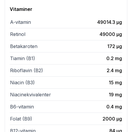
Vitaminer
A-vitamin
49014.3
µg
Retinol
49000
µg
Betakaroten
172
µg
Tiamin (B1)
0.2
mg
Riboflavin (B2)
2.4
mg
Niacin (B3)
15
mg
Niacinekvivalenter
19
mg
B6-vitamin
0.4
mg
Folat (B9)
2000
µg
B12-vitamin
84
µg