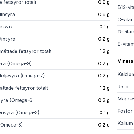
 fettsyror totalt
0.9
g
B12-vi
tinsyra
0.6
g
C-vita
insyra
0.1
g
D-vita
tinsyra
0.2
g
E-vitam
ättade fettsyror totalt
1.2
g
Minera
syra (Omega-9)
0.7
g
Kalciu
itoljesyra (Omega-7)
0.2
g
Järn
ttade fettsyror totalt
1.2
g
Magne
lsyra (Omega-6)
0.2
g
Fosfor
lensyra (Omega-3)
0.1
g
Kalium
(Omega-3)
0.2
g