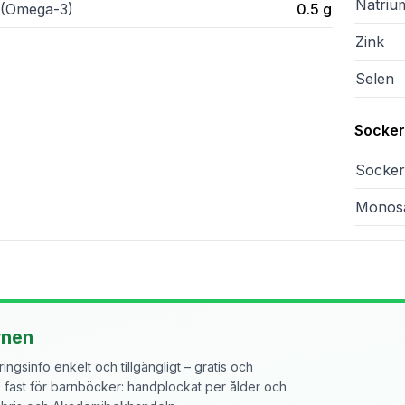
Natriu
(Omega-3)
0.5
g
Zink
Selen
Sockera
Sockera
Monosa
rnen
ngsinfo enkelt och tillgängligt – gratis och
ast för barnböcker: handplockat per ålder och