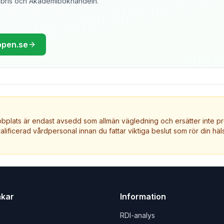
libris och Akademibokhandeln.
ppen.se
plats är endast avsedd som allmän vägledning och ersätter inte pr
valificerad vårdpersonal innan du fattar viktiga beslut som rör din häls
nkar
Information
RDI-analys