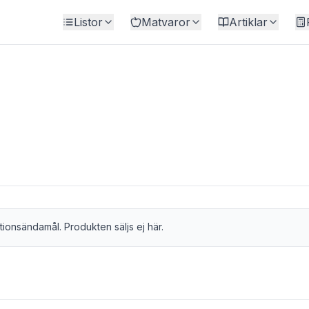
Listor
Matvaror
Artiklar
tionsändamål. Produkten säljs ej här.