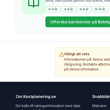
tema, med priset jämfört hos Bokus, Ad
0–3 år
3–6 år
6–9 år
9–12 år
Utforska barnböcker på BokA
Viktigt att veta
Informationen på denna webb
rådgivning. Kontakta alltid k
på denna information.
Om Kostplanering.se
Snabblä
Din källa till näringsinformation med data
Matvaror