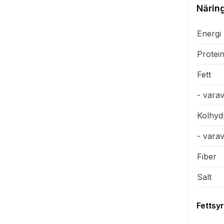
Närin
Energi
Protei
Fett
- varav
Kolhyd
- vara
Fiber
Salt
Fettsy