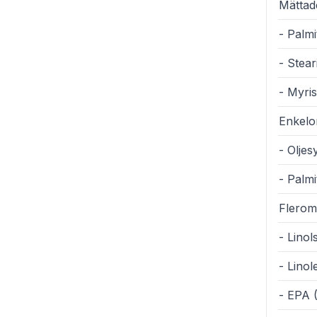
Mättade
- Palmi
- Stear
- Myris
Enkelom
- Olje
- Palm
Fleromä
- Lino
- Lino
- EPA 