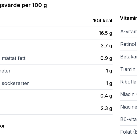
gsvärde per
100 g
Vitami
104
kcal
A-vita
n
16.5
g
Retinol
3.7
g
Betaka
 mättat fett
0.9
g
Tiamin 
rater
1
g
Ribofla
v sockerarter
1
g
Niacin 
0.4
g
Niacine
2.3
g
B6-vit
ror
Folat (