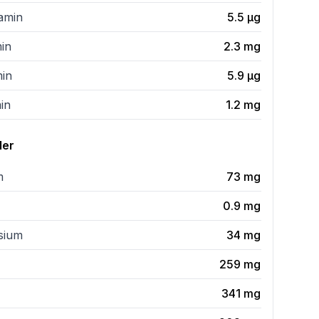
tamin
5.5
µg
min
2.3
mg
min
5.9
µg
in
1.2
mg
ler
m
73
mg
0.9
mg
sium
34
mg
259
mg
341
mg