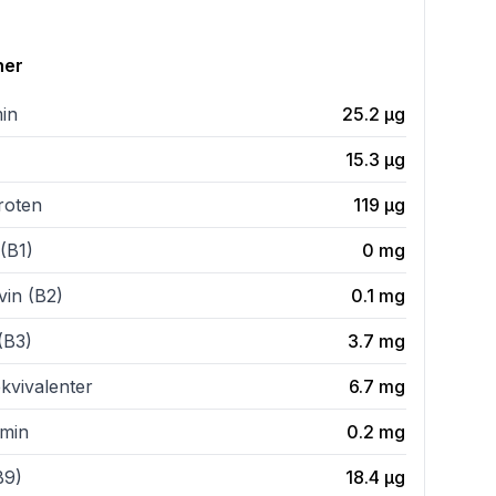
ner
min
25.2
µg
15.3
µg
roten
119
µg
(B1)
0
mg
vin (B2)
0.1
mg
(B3)
3.7
mg
kvivalenter
6.7
mg
amin
0.2
mg
B9)
18.4
µg