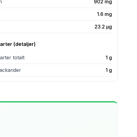
m
902
mg
1.6
mg
23.2
µg
rter (detaljer)
rter totalt
1
g
ckarider
1
g