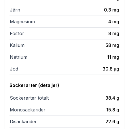
Järn
0.3
mg
Magnesium
4
mg
Fosfor
8
mg
Kalium
58
mg
Natrium
11
mg
Jod
30.8
µg
Sockerarter (detaljer)
Sockerarter totalt
38.4
g
Monosackarider
15.8
g
Disackarider
22.6
g