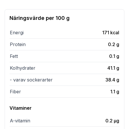
Näringsvärde per
100 g
Energi
171
kcal
Protein
0.2
g
Fett
0.1
g
Kolhydrater
41.1
g
- varav sockerarter
38.4
g
Fiber
1.1
g
Vitaminer
A-vitamin
0.2
µg