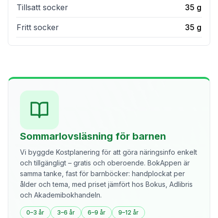
Tillsatt socker
35
g
Fritt socker
35
g
Sommarlovsläsning för barnen
Vi byggde Kostplanering för att göra näringsinfo enkelt
och tillgängligt – gratis och oberoende. BokAppen är
samma tanke, fast för barnböcker: handplockat per
ålder och tema, med priset jämfört hos Bokus, Adlibris
och Akademibokhandeln.
0–3 år
3–6 år
6–9 år
9–12 år