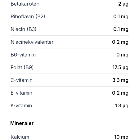
Betakaroten
2
µg
Riboflavin (B2)
0.1
mg
Niacin (B3)
0.1
mg
Niacinekvivalenter
0.2
mg
B6-vitamin
0
mg
Folat (B9)
17.5
µg
C-vitamin
3.3
mg
E-vitamin
0.2
mg
K-vitamin
1.3
µg
Mineraler
Kalcium
10
mg