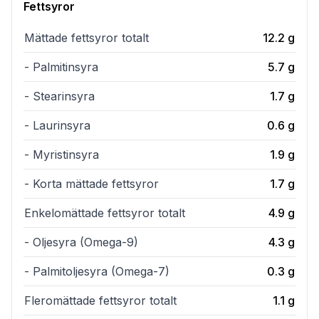
Fettsyror
Mättade fettsyror totalt
12.2
g
- Palmitinsyra
5.7
g
- Stearinsyra
1.7
g
- Laurinsyra
0.6
g
- Myristinsyra
1.9
g
- Korta mättade fettsyror
1.7
g
Enkelomättade fettsyror totalt
4.9
g
- Oljesyra (Omega-9)
4.3
g
- Palmitoljesyra (Omega-7)
0.3
g
Fleromättade fettsyror totalt
1.1
g