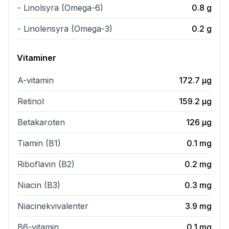
- Linolsyra (Omega-6)
0.8
g
- Linolensyra (Omega-3)
0.2
g
Vitaminer
A-vitamin
172.7
µg
Retinol
159.2
µg
Betakaroten
126
µg
Tiamin (B1)
0.1
mg
Riboflavin (B2)
0.2
mg
Niacin (B3)
0.3
mg
Niacinekvivalenter
3.9
mg
B6-vitamin
0.1
mg