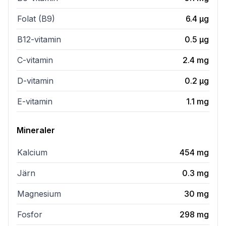
Folat (B9)
6.4
µg
B12-vitamin
0.5
µg
C-vitamin
2.4
mg
D-vitamin
0.2
µg
E-vitamin
1.1
mg
Mineraler
Kalcium
454
mg
Järn
0.3
mg
Magnesium
30
mg
Fosfor
298
mg