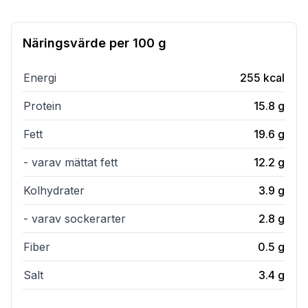
Näringsvärde per
100 g
Energi
255
kcal
Protein
15.8
g
Fett
19.6
g
- varav mättat fett
12.2
g
Kolhydrater
3.9
g
- varav sockerarter
2.8
g
Fiber
0.5
g
Salt
3.4
g