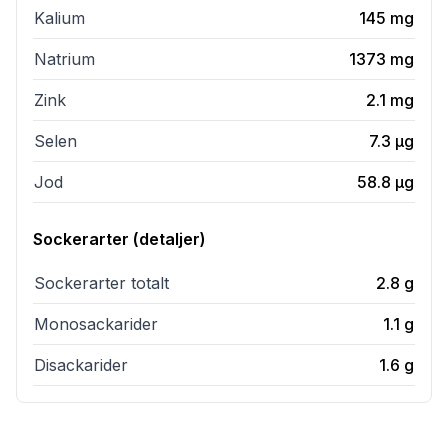
Kalium
145
mg
Natrium
1373
mg
Zink
2.1
mg
Selen
7.3
µg
Jod
58.8
µg
Sockerarter (detaljer)
Sockerarter totalt
2.8
g
Monosackarider
1.1
g
Disackarider
1.6
g