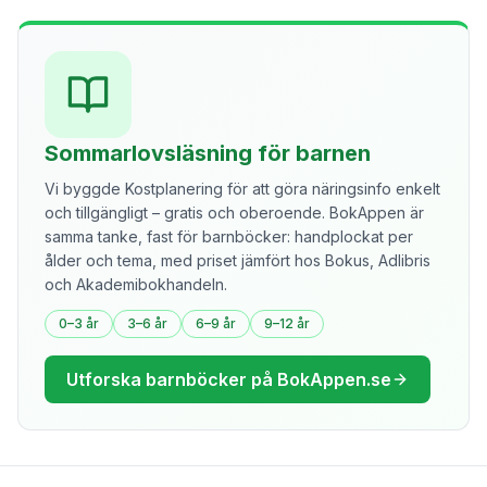
Sommarlovsläsning för barnen
Vi byggde Kostplanering för att göra näringsinfo enkelt
och tillgängligt – gratis och oberoende. BokAppen är
samma tanke, fast för barnböcker: handplockat per
ålder och tema, med priset jämfört hos Bokus, Adlibris
och Akademibokhandeln.
0–3 år
3–6 år
6–9 år
9–12 år
Utforska barnböcker på BokAppen.se