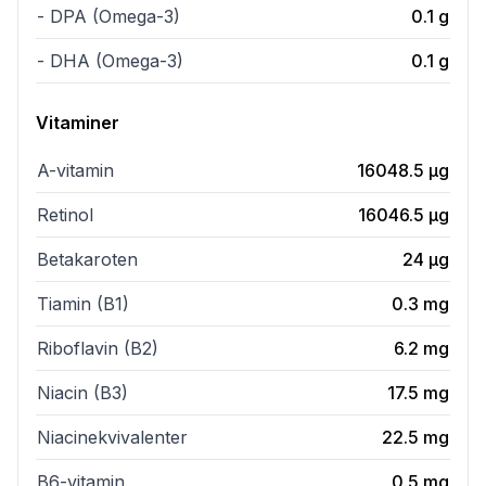
- DPA (Omega-3)
0.1
g
- DHA (Omega-3)
0.1
g
Vitaminer
A-vitamin
16048.5
µg
Retinol
16046.5
µg
Betakaroten
24
µg
Tiamin (B1)
0.3
mg
Riboflavin (B2)
6.2
mg
Niacin (B3)
17.5
mg
Niacinekvivalenter
22.5
mg
B6-vitamin
0.5
mg