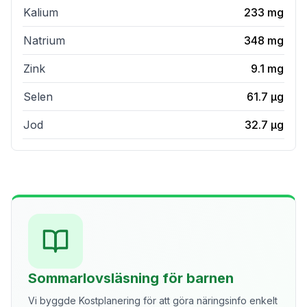
Kalium
233
mg
Natrium
348
mg
Zink
9.1
mg
Selen
61.7
µg
Jod
32.7
µg
Sommarlovsläsning för barnen
Vi byggde Kostplanering för att göra näringsinfo enkelt