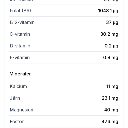
Folat (B9)
1048.1
µg
B12-vitamin
37
µg
C-vitamin
30.2
mg
D-vitamin
0.2
µg
E-vitamin
0.8
mg
Mineraler
Kalcium
11
mg
Järn
23.1
mg
Magnesium
40
mg
Fosfor
476
mg