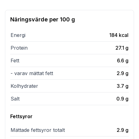
Näringsvärde per
100 g
Energi
184
kcal
Protein
27.1
g
Fett
6.6
g
- varav mättat fett
2.9
g
Kolhydrater
3.7
g
Salt
0.9
g
Fettsyror
Mättade fettsyror totalt
2.9
g