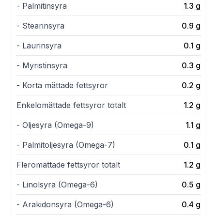
- Palmitinsyra
1.3
g
- Stearinsyra
0.9
g
- Laurinsyra
0.1
g
- Myristinsyra
0.3
g
- Korta mättade fettsyror
0.2
g
Enkelomättade fettsyror totalt
1.2
g
- Oljesyra (Omega-9)
1.1
g
- Palmitoljesyra (Omega-7)
0.1
g
Fleromättade fettsyror totalt
1.2
g
- Linolsyra (Omega-6)
0.5
g
- Arakidonsyra (Omega-6)
0.4
g