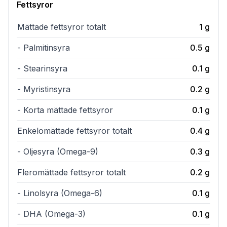
Fettsyror
Mättade fettsyror totalt
1
g
- Palmitinsyra
0.5
g
- Stearinsyra
0.1
g
- Myristinsyra
0.2
g
- Korta mättade fettsyror
0.1
g
Enkelomättade fettsyror totalt
0.4
g
- Oljesyra (Omega-9)
0.3
g
Fleromättade fettsyror totalt
0.2
g
- Linolsyra (Omega-6)
0.1
g
- DHA (Omega-3)
0.1
g