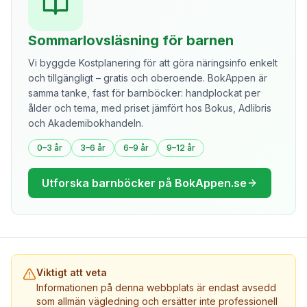
Sommarlovsläsning för barnen
Vi byggde Kostplanering för att göra näringsinfo enkelt
och tillgängligt – gratis och oberoende. BokAppen är
samma tanke, fast för barnböcker: handplockat per
ålder och tema, med priset jämfört hos Bokus, Adlibris
och Akademibokhandeln.
0–3 år
3–6 år
6–9 år
9–12 år
Utforska barnböcker på BokAppen.se
Viktigt att veta
Informationen på denna webbplats är endast avsedd
som allmän vägledning och ersätter inte professionell