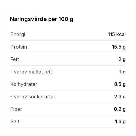
Näringsvärde per
100 g
Energi
115
kcal
Protein
15.5
g
Fett
2
g
- varav mättat fett
1
g
Kolhydrater
8.5
g
- varav sockerarter
2.3
g
Fiber
0.2
g
Salt
1.6
g