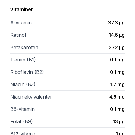
Vitaminer
A-vitamin
37.3
µg
Retinol
14.6
µg
Betakaroten
272
µg
Tiamin (B1)
0.1
mg
Riboflavin (B2)
0.1
mg
Niacin (B3)
1.7
mg
Niacinekvivalenter
4.6
mg
B6-vitamin
0.1
mg
Folat (B9)
13
µg
B12-vitamin
1
µg