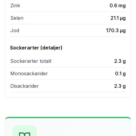
Zink
0.6
mg
Selen
21.1
µg
Jod
170.3
µg
Sockerarter (detaljer)
Sockerarter totalt
2.3
g
Monosackarider
0.1
g
Disackarider
2.3
g