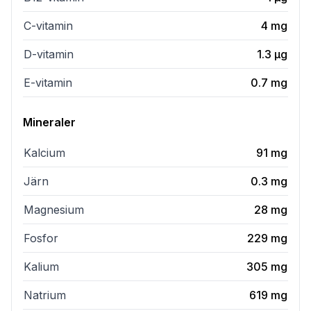
C-vitamin
4
mg
D-vitamin
1.3
µg
E-vitamin
0.7
mg
Mineraler
Kalcium
91
mg
Järn
0.3
mg
Magnesium
28
mg
Fosfor
229
mg
Kalium
305
mg
Natrium
619
mg