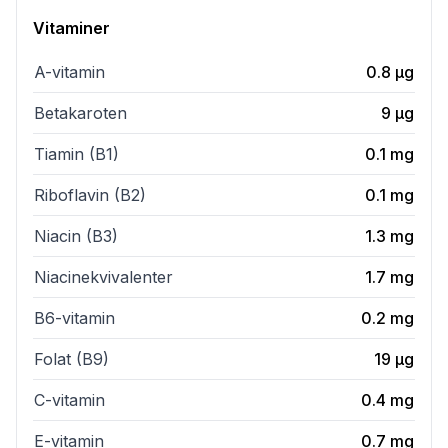
Vitaminer
A-vitamin
0.8
µg
Betakaroten
9
µg
Tiamin (B1)
0.1
mg
Riboflavin (B2)
0.1
mg
Niacin (B3)
1.3
mg
Niacinekvivalenter
1.7
mg
B6-vitamin
0.2
mg
Folat (B9)
19
µg
C-vitamin
0.4
mg
E-vitamin
0.7
mg