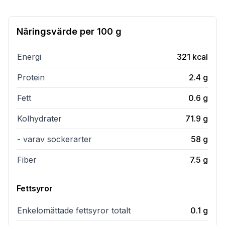
Näringsvärde per
100 g
Energi
321
kcal
Protein
2.4
g
Fett
0.6
g
Kolhydrater
71.9
g
- varav sockerarter
58
g
Fiber
7.5
g
Fettsyror
Enkelomättade fettsyror totalt
0.1
g