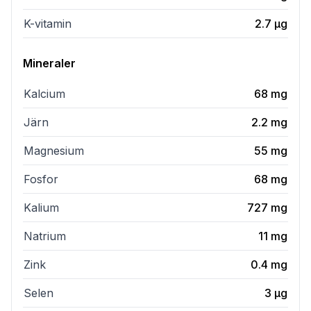
K-vitamin
2.7
µg
Mineraler
Kalcium
68
mg
Järn
2.2
mg
Magnesium
55
mg
Fosfor
68
mg
Kalium
727
mg
Natrium
11
mg
Zink
0.4
mg
Selen
3
µg