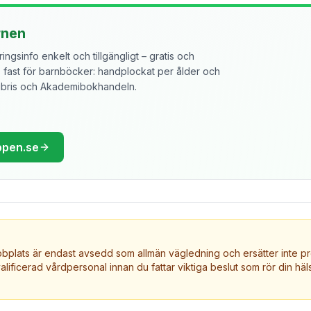
rnen
ngsinfo enkelt och tillgängligt – gratis och
ast för barnböcker: handplockat per ålder och
libris och Akademibokhandeln.
ppen.se
plats är endast avsedd som allmän vägledning och ersätter inte pr
valificerad vårdpersonal innan du fattar viktiga beslut som rör din häls