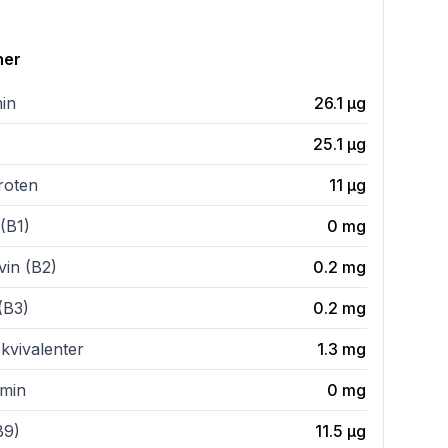
ner
min
26.1
µg
25.1
µg
roten
11
µg
(B1)
0
mg
vin (B2)
0.2
mg
(B3)
0.2
mg
kvivalenter
1.3
mg
amin
0
mg
B9)
11.5
µg