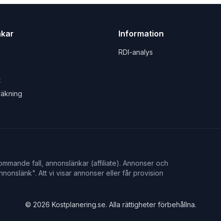
nkar
Information
RDI-analys
t
räkning
mmande fall, annonslänkar (affiliate). Annonser och
nonslänk". Att vi visar annonser eller får provision
©
2026
Kostplanering.se. Alla rättigheter förbehållna.