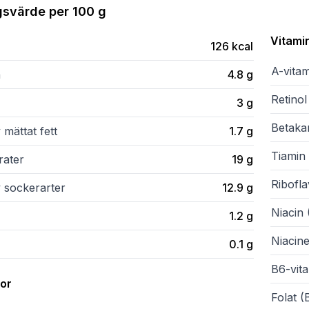
gsvärde per
100 g
Vitami
126
kcal
A-vita
n
4.8
g
Retinol
3
g
Betaka
 mättat fett
1.7
g
Tiamin 
rater
19
g
Ribofla
v sockerarter
12.9
g
Niacin 
1.2
g
Niacine
0.1
g
B6-vit
ror
Folat (