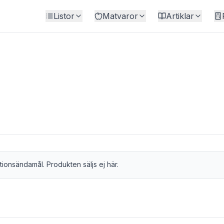
Listor
Matvaror
Artiklar
tionsändamål. Produkten säljs ej här.