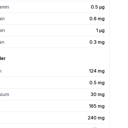
tamin
0.5
µg
min
0.6
mg
min
1
µg
in
0.3
mg
ler
m
124
mg
0.5
mg
sium
30
mg
165
mg
240
mg