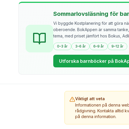
Sommarlovsläsning för ba
Vi byggde Kostplanering för att göra näri
oberoende. BokAppen är samma tanke, f
tema, med priset jämfört hos Bokus, Ad
0–3 år
3–6 år
6–9 år
9–12 år
Utforska barnböcker på BokA
Viktigt att veta
Informationen på denna webb
rådgivning. Kontakta alltid k
på denna information.