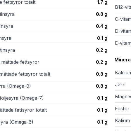
 fettsyror totalt
1.7
g
B12-vi
tinsyra
0.8
g
C-vita
insyra
0.4
g
D-vita
insyra
0.1
g
E-vitam
tinsyra
0.2
g
Minera
 mättade fettsyror
0.2
g
Kalciu
ättade fettsyror totalt
0.8
g
Järn
syra (Omega-9)
0.8
g
Magne
itoljesyra (Omega-7)
0.1
g
Fosfor
ttade fettsyror totalt
0.1
g
Kalium
lsyra (Omega-6)
0.1
g