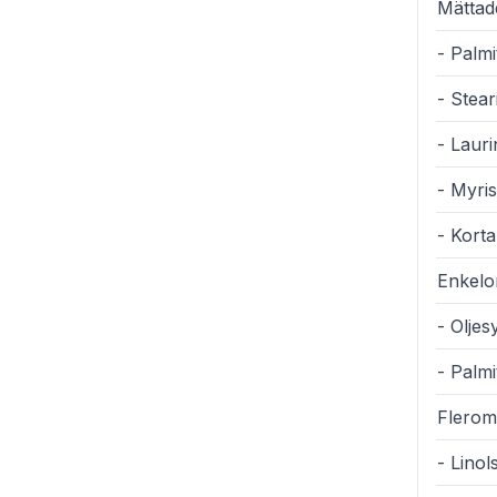
Mättade
- Palmi
- Stear
- Laur
- Myris
- Korta
Enkelom
- Olje
- Palm
Fleromä
- Lino