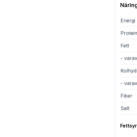
Närin
Energi
Protei
Fett
- varav
Kolhyd
- vara
Fiber
Salt
Fettsy