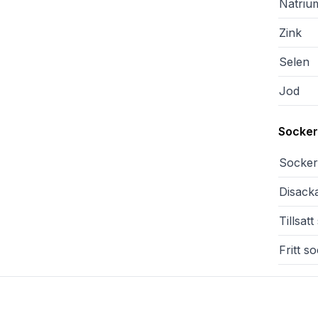
Natriu
Zink
Selen
Jod
Sockera
Sockera
Disacka
Tillsat
Fritt s