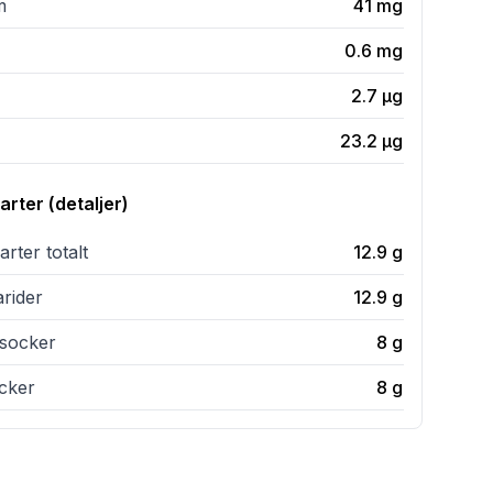
m
41
mg
0.6
mg
2.7
µg
23.2
µg
rter (detaljer)
rter totalt
12.9
g
rider
12.9
g
t socker
8
g
ocker
8
g