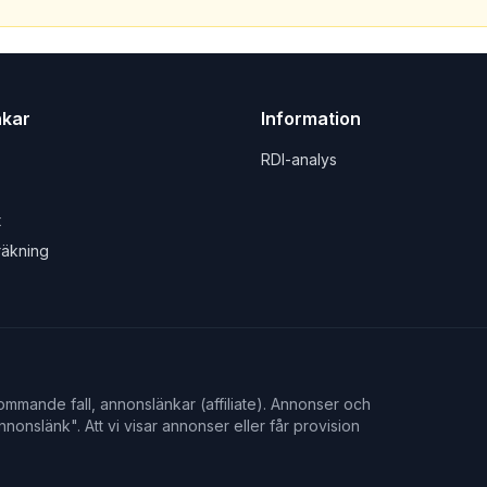
nkar
Information
RDI-analys
t
räkning
mmande fall, annonslänkar (affiliate). Annonser och
nonslänk". Att vi visar annonser eller får provision