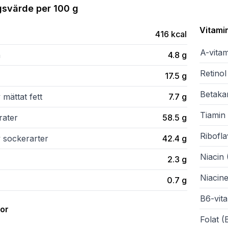
gsvärde per
100 g
Vitami
416
kcal
A-vita
n
4.8
g
Retinol
17.5
g
Betaka
 mättat fett
7.7
g
Tiamin 
rater
58.5
g
Ribofla
v sockerarter
42.4
g
Niacin 
2.3
g
Niacine
0.7
g
B6-vit
ror
Folat (