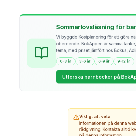
Sommarlovsläsning för ba
Vi byggde Kostplanering för att göra näri
oberoende. BokAppen är samma tanke, f
tema, med priset jämfört hos Bokus, Ad
0–3 år
3–6 år
6–9 år
9–12 år
Utforska barnböcker på BokA
Viktigt att veta
Informationen på denna webb
rådgivning. Kontakta alltid k
på denna information.