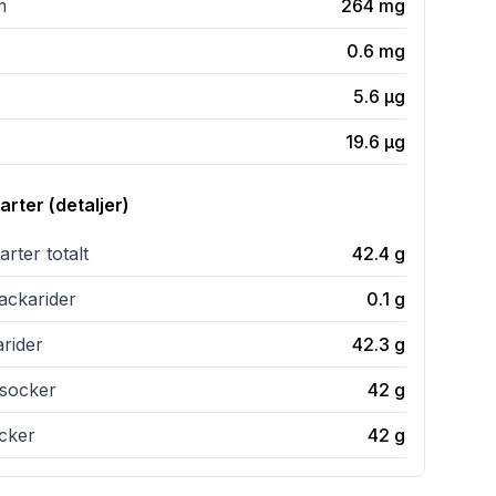
m
264
mg
0.6
mg
5.6
µg
19.6
µg
rter (detaljer)
rter totalt
42.4
g
ckarider
0.1
g
rider
42.3
g
t socker
42
g
ocker
42
g