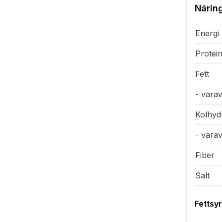
Närin
Energi
Protei
Fett
- varav
Kolhyd
- vara
Fiber
Salt
Fettsy