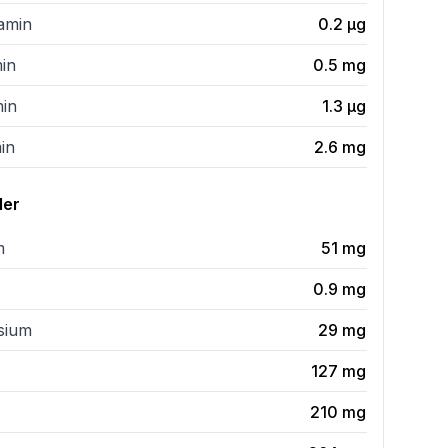
tamin
0.2
µg
min
0.5
mg
min
1.3
µg
in
2.6
mg
ler
m
51
mg
0.9
mg
sium
29
mg
127
mg
210
mg