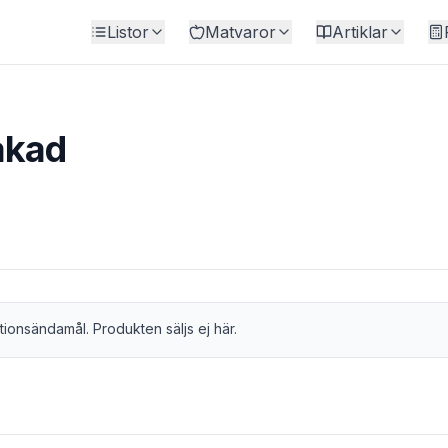
Listor
Matvaror
Artiklar
akad
tionsändamål. Produkten säljs ej här.