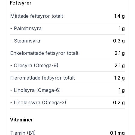
Fettsyror
Mättade fettsyror totalt
1.4
g
- Palmitinsyra
1
g
- Stearinsyra
0.3
g
Enkelomättade fettsyror totalt
2.1
g
- Oljesyra (Omega-9)
2.1
g
Fleromättade fettsyror totalt
1.2
g
- Linolsyra (Omega-6)
1
g
- Linolensyra (Omega-3)
0.2
g
Vitaminer
Tiamin (B1)
0.1
mg