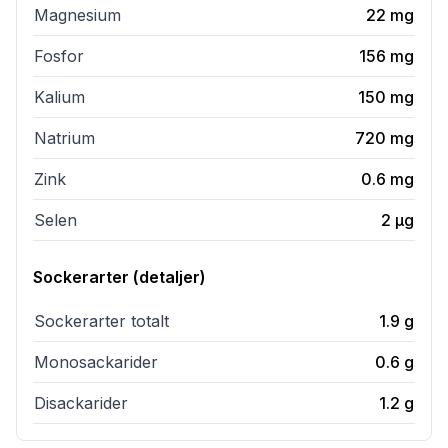
Magnesium
22
mg
Fosfor
156
mg
Kalium
150
mg
Natrium
720
mg
Zink
0.6
mg
Selen
2
µg
Sockerarter (detaljer)
Sockerarter totalt
1.9
g
Monosackarider
0.6
g
Disackarider
1.2
g