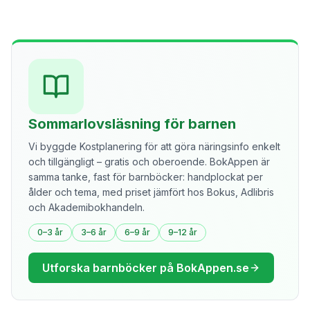
Sommarlovsläsning för barnen
Vi byggde Kostplanering för att göra näringsinfo enkelt
och tillgängligt – gratis och oberoende. BokAppen är
samma tanke, fast för barnböcker: handplockat per
ålder och tema, med priset jämfört hos Bokus, Adlibris
och Akademibokhandeln.
0–3 år
3–6 år
6–9 år
9–12 år
Utforska barnböcker på BokAppen.se