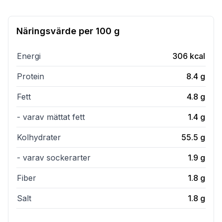
Näringsvärde per
100 g
Energi
306
kcal
Protein
8.4
g
Fett
4.8
g
- varav mättat fett
1.4
g
Kolhydrater
55.5
g
- varav sockerarter
1.9
g
Fiber
1.8
g
Salt
1.8
g