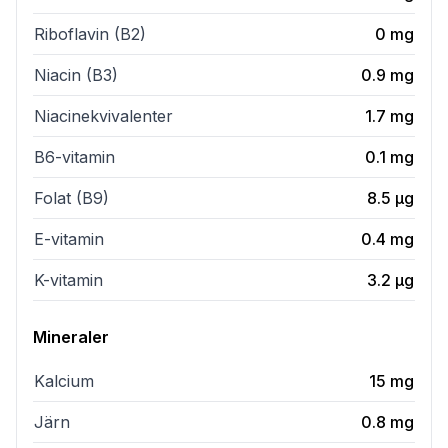
Riboflavin (B2)
0
mg
Niacin (B3)
0.9
mg
Niacinekvivalenter
1.7
mg
B6-vitamin
0.1
mg
Folat (B9)
8.5
µg
E-vitamin
0.4
mg
K-vitamin
3.2
µg
Mineraler
Kalcium
15
mg
Järn
0.8
mg