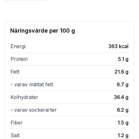
Näringsvärde per
100 g
Energi
363
kcal
Protein
5.1
g
Fett
21.6
g
- varav mättat fett
9.7
g
Kolhydrater
36.4
g
- varav sockerarter
6.2
g
Fiber
1.5
g
Salt
1.2
g