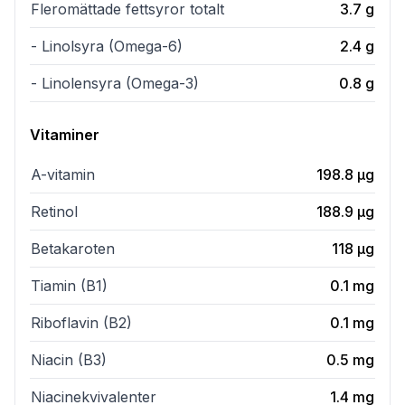
Fleromättade fettsyror totalt
3.7
g
- Linolsyra (Omega-6)
2.4
g
- Linolensyra (Omega-3)
0.8
g
Vitaminer
A-vitamin
198.8
µg
Retinol
188.9
µg
Betakaroten
118
µg
Tiamin (B1)
0.1
mg
Riboflavin (B2)
0.1
mg
Niacin (B3)
0.5
mg
Niacinekvivalenter
1.4
mg