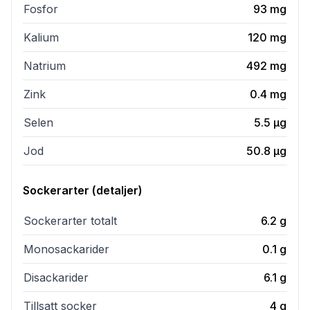
Fosfor
93
mg
Kalium
120
mg
Natrium
492
mg
Zink
0.4
mg
Selen
5.5
µg
Jod
50.8
µg
Sockerarter (detaljer)
Sockerarter totalt
6.2
g
Monosackarider
0.1
g
Disackarider
6.1
g
Tillsatt socker
4
g