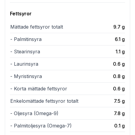
Fettsyror
Mättade fettsyror totalt
9.7
g
- Palmitinsyra
6.1
g
- Stearinsyra
1.1
g
- Laurinsyra
0.6
g
- Myristinsyra
0.8
g
- Korta mättade fettsyror
0.6
g
Enkelomättade fettsyror totalt
7.5
g
- Oljesyra (Omega-9)
7.8
g
- Palmitoljesyra (Omega-7)
0.1
g