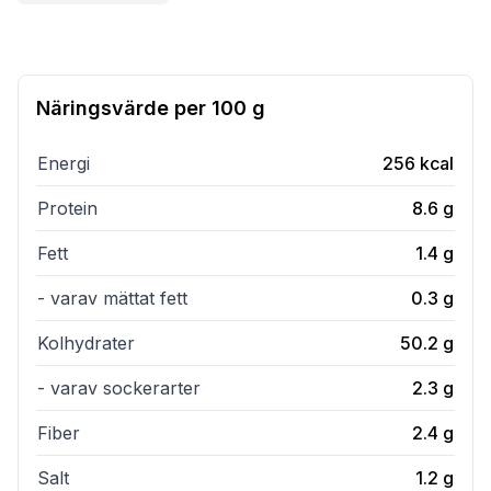
Näringsvärde per
100 g
Energi
256
kcal
Protein
8.6
g
Fett
1.4
g
- varav mättat fett
0.3
g
Kolhydrater
50.2
g
- varav sockerarter
2.3
g
Fiber
2.4
g
Salt
1.2
g