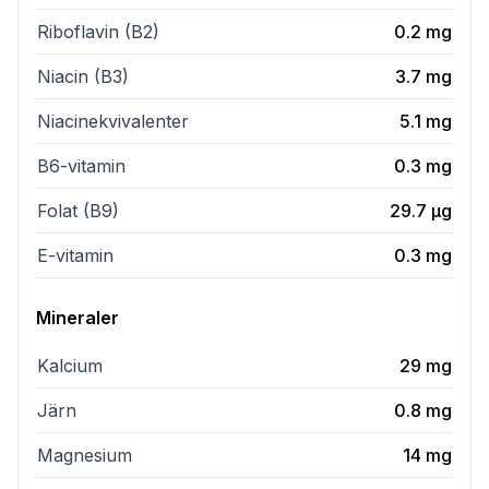
Riboflavin (B2)
0.2
mg
Niacin (B3)
3.7
mg
Niacinekvivalenter
5.1
mg
B6-vitamin
0.3
mg
Folat (B9)
29.7
µg
E-vitamin
0.3
mg
Mineraler
Kalcium
29
mg
Järn
0.8
mg
Magnesium
14
mg