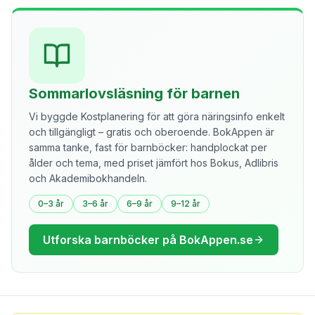
Sommarlovsläsning för barnen
Vi byggde Kostplanering för att göra näringsinfo enkelt
och tillgängligt – gratis och oberoende. BokAppen är
samma tanke, fast för barnböcker: handplockat per
ålder och tema, med priset jämfört hos Bokus, Adlibris
och Akademibokhandeln.
0–3 år
3–6 år
6–9 år
9–12 år
Utforska barnböcker på BokAppen.se