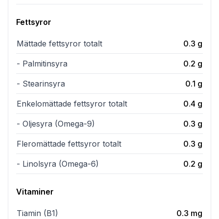
Fettsyror
Mättade fettsyror totalt
0.3
g
- Palmitinsyra
0.2
g
- Stearinsyra
0.1
g
Enkelomättade fettsyror totalt
0.4
g
- Oljesyra (Omega-9)
0.3
g
Fleromättade fettsyror totalt
0.3
g
- Linolsyra (Omega-6)
0.2
g
Vitaminer
Tiamin (B1)
0.3
mg