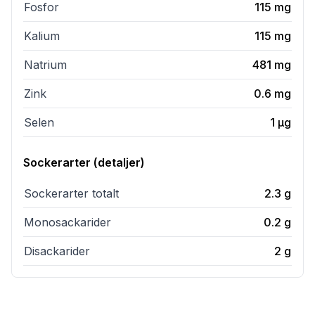
Fosfor
115
mg
Kalium
115
mg
Natrium
481
mg
Zink
0.6
mg
Selen
1
µg
Sockerarter (detaljer)
Sockerarter totalt
2.3
g
Monosackarider
0.2
g
Disackarider
2
g