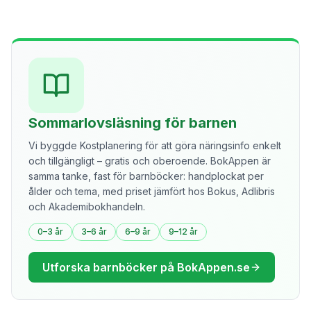
Sommarlovsläsning för barnen
Vi byggde Kostplanering för att göra näringsinfo enkelt
och tillgängligt – gratis och oberoende. BokAppen är
samma tanke, fast för barnböcker: handplockat per
ålder och tema, med priset jämfört hos Bokus, Adlibris
och Akademibokhandeln.
0–3 år
3–6 år
6–9 år
9–12 år
Utforska barnböcker på BokAppen.se