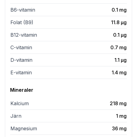
B6-vitamin
0.1
mg
Folat (B9)
11.8
µg
B12-vitamin
0.1
µg
C-vitamin
0.7
mg
D-vitamin
1.1
µg
E-vitamin
1.4
mg
Mineraler
Kalcium
218
mg
Järn
1
mg
Magnesium
36
mg