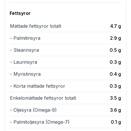
Fettsyror
Mättade fettsyror totalt
4.7
g
- Palmitinsyra
2.9
g
- Stearinsyra
0.5
g
- Laurinsyra
0.3
g
- Myristinsyra
0.4
g
- Korta mättade fettsyror
0.3
g
Enkelomättade fettsyror totalt
3.5
g
- Oljesyra (Omega-9)
3.6
g
- Palmitoljesyra (Omega-7)
0.1
g