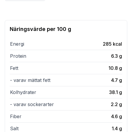
Näringsvärde per
100 g
Energi
285
kcal
Protein
6.3
g
Fett
10.8
g
- varav mättat fett
4.7
g
Kolhydrater
38.1
g
- varav sockerarter
2.2
g
Fiber
4.6
g
Salt
1.4
g