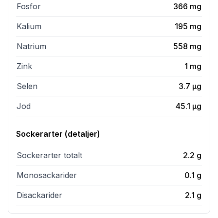
Fosfor
366
mg
Kalium
195
mg
Natrium
558
mg
Zink
1
mg
Selen
3.7
µg
Jod
45.1
µg
Sockerarter (detaljer)
Sockerarter totalt
2.2
g
Monosackarider
0.1
g
Disackarider
2.1
g