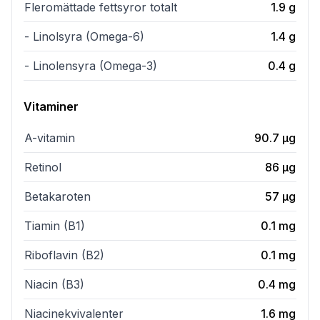
Fleromättade fettsyror totalt
1.9
g
- Linolsyra (Omega-6)
1.4
g
- Linolensyra (Omega-3)
0.4
g
Vitaminer
A-vitamin
90.7
µg
Retinol
86
µg
Betakaroten
57
µg
Tiamin (B1)
0.1
mg
Riboflavin (B2)
0.1
mg
Niacin (B3)
0.4
mg
Niacinekvivalenter
1.6
mg