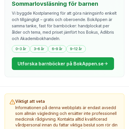
Sommarlovsläsning för barnen
Vi byggde Kostplanering för att göra näringsinfo enkelt
och tillgängligt – gratis och oberoende. BokAppen är
samma tanke, fast för barnböcker: handplockat per
ålder och tema, med priset jämfört hos Bokus, Adlibris
och Akademibokhandeln.
0–3 år
3–6 år
6–9 år
9–12 år
Utforska barnböcker på BokAppen.se
Viktigt att veta
Informationen på denna webbplats är endast avsedd
som allmän vägledning och ersätter inte professionell
medicinsk rådgivning. Kontakta alltid kvalificerad
vårdpersonal innan du fattar viktiga beslut som rör din