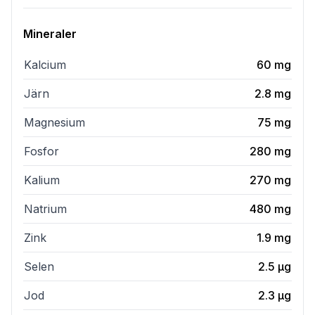
Mineraler
Kalcium
60
mg
Järn
2.8
mg
Magnesium
75
mg
Fosfor
280
mg
Kalium
270
mg
Natrium
480
mg
Zink
1.9
mg
Selen
2.5
µg
Jod
2.3
µg