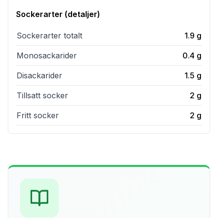
Sockerarter (detaljer)
Sockerarter totalt
1.9
g
Monosackarider
0.4
g
Disackarider
1.5
g
Tillsatt socker
2
g
Fritt socker
2
g