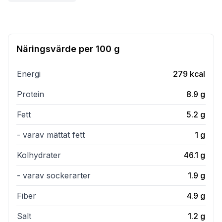
Näringsvärde per
100 g
Energi
279
kcal
Protein
8.9
g
Fett
5.2
g
- varav mättat fett
1
g
Kolhydrater
46.1
g
- varav sockerarter
1.9
g
Fiber
4.9
g
Salt
1.2
g