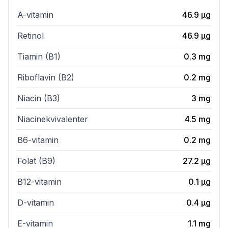
A-vitamin
46.9
µg
Retinol
46.9
µg
Tiamin (B1)
0.3
mg
Riboflavin (B2)
0.2
mg
Niacin (B3)
3
mg
Niacinekvivalenter
4.5
mg
B6-vitamin
0.2
mg
Folat (B9)
27.2
µg
B12-vitamin
0.1
µg
D-vitamin
0.4
µg
E-vitamin
1.1
mg