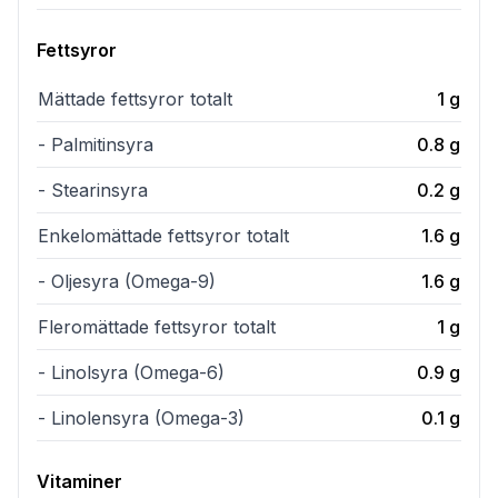
Fettsyror
Mättade fettsyror totalt
1
g
- Palmitinsyra
0.8
g
- Stearinsyra
0.2
g
Enkelomättade fettsyror totalt
1.6
g
- Oljesyra (Omega-9)
1.6
g
Fleromättade fettsyror totalt
1
g
- Linolsyra (Omega-6)
0.9
g
- Linolensyra (Omega-3)
0.1
g
Vitaminer