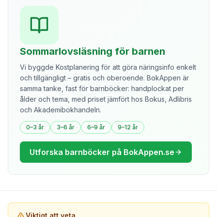
Sommarlovsläsning för barnen
Vi byggde Kostplanering för att göra näringsinfo enkelt
och tillgängligt – gratis och oberoende. BokAppen är
samma tanke, fast för barnböcker: handplockat per
ålder och tema, med priset jämfört hos Bokus, Adlibris
och Akademibokhandeln.
0–3 år
3–6 år
6–9 år
9–12 år
Utforska barnböcker på BokAppen.se
Viktigt att veta