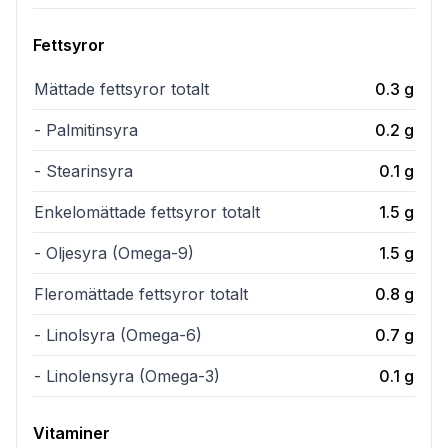
Fettsyror
Mättade fettsyror totalt
0.3
g
- Palmitinsyra
0.2
g
- Stearinsyra
0.1
g
Enkelomättade fettsyror totalt
1.5
g
- Oljesyra (Omega-9)
1.5
g
Fleromättade fettsyror totalt
0.8
g
- Linolsyra (Omega-6)
0.7
g
- Linolensyra (Omega-3)
0.1
g
Vitaminer