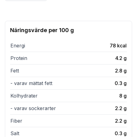
Näringsvärde per
100 g
Energi
78
kcal
Protein
4.2
g
Fett
2.8
g
- varav mättat fett
0.3
g
Kolhydrater
8
g
- varav sockerarter
2.2
g
Fiber
2.2
g
Salt
0.3
g