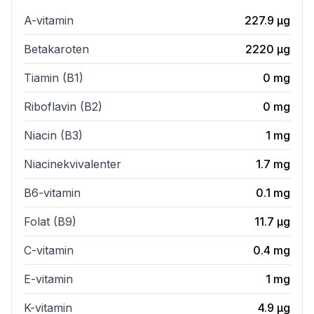
A-vitamin
227.9
µg
Betakaroten
2220
µg
Tiamin (B1)
0
mg
Riboflavin (B2)
0
mg
Niacin (B3)
1
mg
Niacinekvivalenter
1.7
mg
B6-vitamin
0.1
mg
Folat (B9)
11.7
µg
C-vitamin
0.4
mg
E-vitamin
1
mg
K-vitamin
4.9
µg