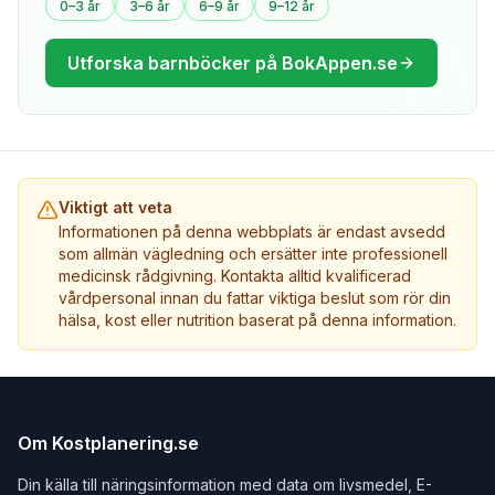
0–3 år
3–6 år
6–9 år
9–12 år
Utforska barnböcker på BokAppen.se
Viktigt att veta
Informationen på denna webbplats är endast avsedd
som allmän vägledning och ersätter inte professionell
medicinsk rådgivning. Kontakta alltid kvalificerad
vårdpersonal innan du fattar viktiga beslut som rör din
hälsa, kost eller nutrition baserat på denna information.
Om Kostplanering.se
Din källa till näringsinformation med data om livsmedel, E-